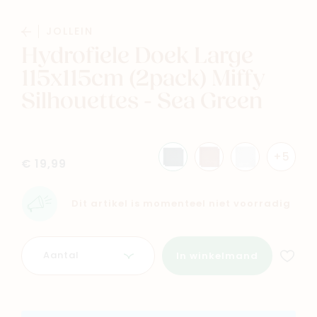
Baby
Kids
JOLLEIN
Hydrofiele Doek Large
Family
Winkels
115x115cm (2pack) Miffy
Silhouettes - Sea Green
+5
€ 19,99
Dit artikel is momenteel niet voorradig
Aantal
In winkelmand