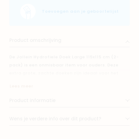
Toevoegen aan je geboortelijst
Product omschrijving
De Jollein Hydrofiele Doek Large 115x115 cm (2-
pack) is een onmisbaar item voor ouders. Deze
extra grote, zachte doeken zijn ideaal voor het
inbakeren, als handdoek of als onderlegger.
Lees meer
Gemaakt van hoogwaardig en ademend katoen,
zijn ze perfect voor de gevoelige babyhuid. Het
Product informatie
royale formaat biedt veelzijdigheid, en de set van
twee is ideaal voor dagelijks gebruik of onderweg.
Wens je verdere info over dit product?
Een praktische en duurzame keuze voor elke
babyuitzet.