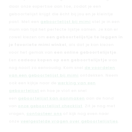
daar onze expertise aan toe, zodat je een
geboortelijst krijgt die écht bij jou en je kleintje
past. Met een
geboortelijst bij mimi
stel je in een
mum van tijd het perfecte lijstje samen. Je kan er
zowel kiezen om
een geboortelijstje te leggen in
je favoriete mimi winkel
, als dat je kan kiezen
voor het gemak van
een online geboortelijstje
.
Een
cadeau kopen op een geboortelijstje
was
nog nooit zo eenvoudig. Kom snel
de voordelen
van een geboortelijst bij mimi
ontdekken. Neem
ook een kijkje naar de
werking van een
geboortelijst
en hoe je vlot en snel
een
geboortelijst kan aanmaken
aan de hand
van
onze geboortelijst checklist
. Zit je nog met
vragen,
contacteer ons
of kijk nog even naar
onze
veelgestelde vragen over geboortelijstjes
.
Nieuw