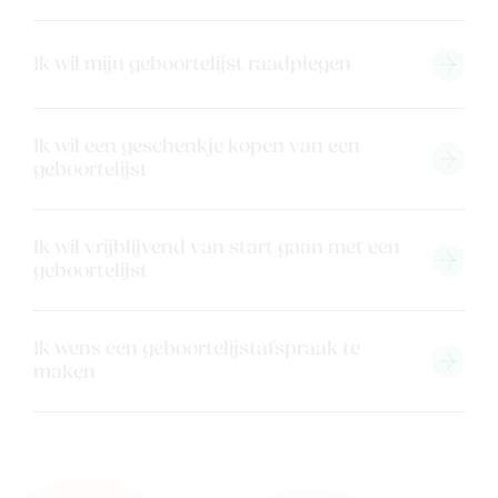
Back to school
Merken
Ik wil mijn geboortelijst raadplegen
Kaartje & doopsuikers
Ons verhaal
Contacteer ons
Ik wil een geschenkje kopen van een
geboortelijst
Veelgestelde vragen
Cadeaubon
Blog & inspiratie
Ik wil vrijblijvend van start gaan met een
geboortelijst
Outlet
Ik wens een geboortelijstafspraak te
Geboortelijsten
Cadeaulijsten
maken