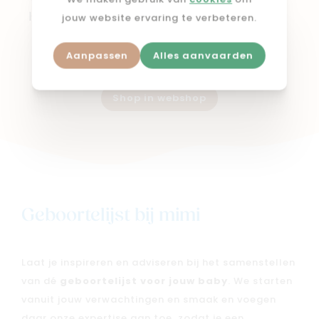
We maken gebruik van
cookies
om
70x70cm - 3 Stuks
Happy Miffy Nougat
jouw website ervaring te verbeteren.
€ 12,99
Aanpassen
Alles aanvaarden
Shop in webshop
Geboortelijst bij mimi
Laat je inspireren en adviseren bij het samenstellen
van dé
geboortelijst voor jouw baby
. We starten
vanuit jouw verwachtingen en smaak en voegen
daar onze expertise aan toe, zodat je een