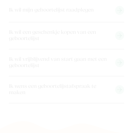
Merken
Ik wil mijn geboortelijst raadplegen
Kaartje & doopsuikers
Ons verhaal
Contacteer ons
Ik wil een geschenkje kopen van een
geboortelijst
Veelgestelde vragen
Cadeaubon
Ik wil vrijblijvend van start gaan met een
Blog & inspiratie
geboortelijst
Outlet
Ik wens een geboortelijstafspraak te
Geboortelijsten
Cadeaulijsten
maken