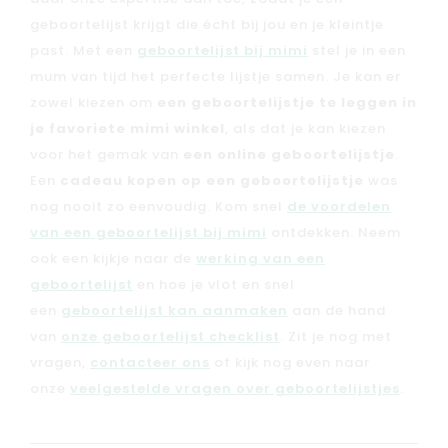
geboortelijst krijgt die écht bij jou en je kleintje
past. Met een
geboortelijst bij mimi
stel je in een
mum van tijd het perfecte lijstje samen. Je kan er
zowel kiezen om
een geboortelijstje te leggen in
je favoriete mimi winkel
, als dat je kan kiezen
voor het gemak van
een online geboortelijstje
.
Een
cadeau kopen op een geboortelijstje
was
nog nooit zo eenvoudig. Kom snel
de voordelen
van een geboortelijst bij mimi
ontdekken. Neem
ook een kijkje naar de
werking van een
geboortelijst
en hoe je vlot en snel
een
geboortelijst kan aanmaken
aan de hand
van
onze geboortelijst checklist
. Zit je nog met
vragen,
contacteer ons
of kijk nog even naar
onze
veelgestelde vragen over geboortelijstjes
.
Nieuw
Back to school