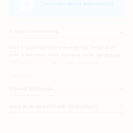
Toevoegen aan je geboortelijst
Product omschrijving
Deze 3-pack hydrofiele doeken met Teddy Bear
print is een must-have voor elke ouder. De doeken
zijn heerlijk zacht, ideaal voor gevoelige
babyhuidjes en multifunctioneel: te gebruiken als
Lees meer
handdoek, spuugdoek, onderlegger of kleedje
onderweg. De schattige all-over print met beertjes
Product informatie
in Biscuit en Chestnut op een ivory achtergrond
maakt ze ook extra lief. Formaat: 70×70 cm.
Wens je verdere info over dit product?
Perfect te combineren met andere items uit de
Teddy Bear collectie.