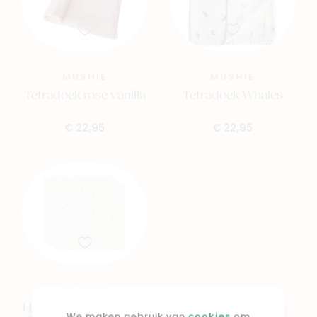
MUSHIE
MUSHIE
Tetradoek rose vanilla
Tetradoek Whales
€ 22,95
€ 22,95
JOLLEIN
Hydrofiele Doek Small