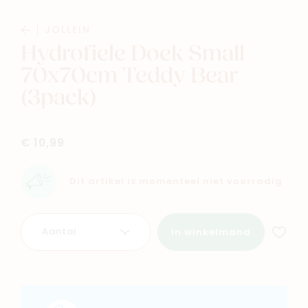
Baby
Kids
JOLLEIN
Hydrofiele Doek Small
Family
Winkels
70x70cm Teddy Bear
(3pack)
€ 10,99
Dit artikel is momenteel niet voorradig
Aantal
In winkelmand