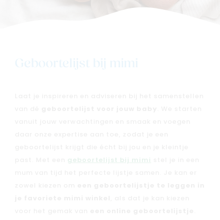
Geboortelijst bij mimi
Nieuw
Laat je inspireren en adviseren bij het samenstellen
Back to school
van dé
geboortelijst voor jouw baby
. We starten
vanuit jouw verwachtingen en smaak en voegen
Merken
daar onze expertise aan toe, zodat je een
Kaartje & doopsuikers
geboortelijst krijgt die écht bij jou en je kleintje
Ons verhaal
past. Met een
geboortelijst bij mimi
stel je in een
Contacteer ons
mum van tijd het perfecte lijstje samen. Je kan er
Veelgestelde vragen
zowel kiezen om
een geboortelijstje te leggen in
je favoriete mimi winkel
, als dat je kan kiezen
Cadeaubon
voor het gemak van
een online geboortelijstje
.
Blog & inspiratie