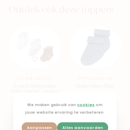
Ontdek ook deze toppers
LITTLE DUTCH
LITTLE DUTCH
3-pack Babysokjes
Babysokjes Blue
Baby Bunny - maat 1
(44/56)
€ 4,99
We maken gebruik van
cookies
om
€ 12,95
jouw website ervaring te verbeteren.
Aanpassen
Alles aanvaarden