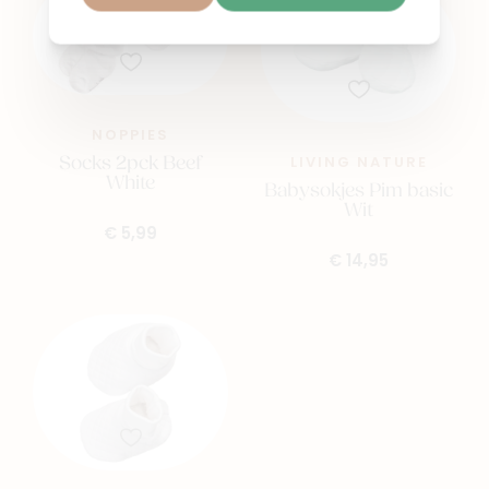
NOPPIES
Socks 2pck Beef
LIVING NATURE
White
Babysokjes Pim basic
Wit
€ 5,99
€ 14,95