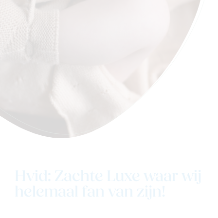
Hvid: Zachte Luxe waar wij
helemaal fan van zijn!