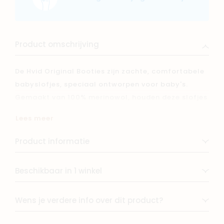
Product omschrijving
De Hvid Original Booties zijn zachte, comfortabele
babyslofjes, speciaal ontworpen voor baby's.
Gemaakt van 100% merinowol, houden deze slofjes
de voetjes van je kleintje heerlijk warm, zonder te
Lees meer
kriebelen. Dankzij het slimme ontwerp met een
rekbaar bandje blijven de booties goed zitten,
Product informatie
zelfs bij de meest beweeglijke baby's. Perfect voor
dagelijks gebruik en een mooie aanvulling op elke
Beschikbaar in 1 winkel
babyoutfit!
Wens je verdere info over dit product?