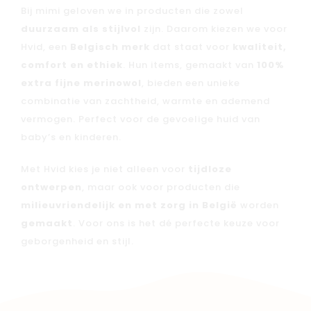
Bij mimi geloven we in producten die zowel
duurzaam als stijlvol
zijn. Daarom kiezen we voor
Hvid, een
Belgisch merk
dat staat voor
kwaliteit,
comfort en ethiek
. Hun items, gemaakt van
100%
extra fijne merinowol
, bieden een unieke
combinatie van zachtheid, warmte en ademend
vermogen. Perfect voor de gevoelige huid van
baby’s en kinderen.
Met Hvid kies je niet alleen voor
tijdloze
ontwerpen
, maar ook voor producten die
milieuvriendelijk en met zorg in België
worden
gemaakt
. Voor ons is het dé perfecte keuze voor
geborgenheid en stijl.