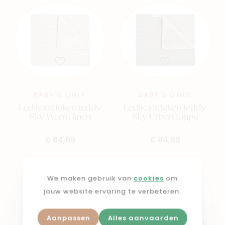
BABY'S ONLY
BABY'S ONLY
Ledikantdeken teddy
Ledikantdeken teddy
Sky Warm linen
Sky Urban taupe
€ 84,99
€ 84,99
We maken gebruik van
cookies
om
jouw website ervaring te verbeteren.
Aanpassen
Alles aanvaarden