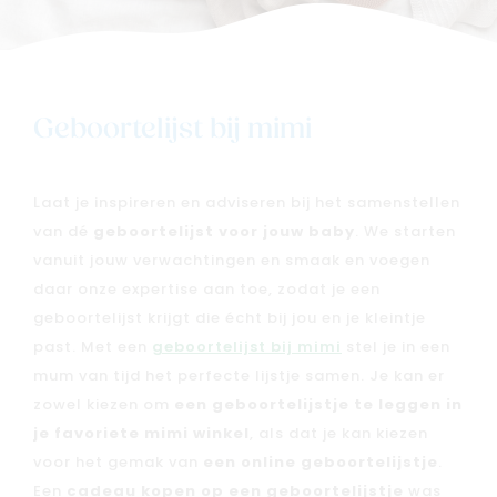
Geboortelijst bij mimi
Nieuw
Laat je inspireren en adviseren bij het samenstellen
van dé
geboortelijst voor jouw baby
. We starten
Back to school
vanuit jouw verwachtingen en smaak en voegen
Merken
daar onze expertise aan toe, zodat je een
Kaartje & doopsuikers
geboortelijst krijgt die écht bij jou en je kleintje
Ons verhaal
past. Met een
geboortelijst bij mimi
stel je in een
Contacteer ons
mum van tijd het perfecte lijstje samen. Je kan er
zowel kiezen om
een geboortelijstje te leggen in
Veelgestelde vragen
je favoriete mimi winkel
, als dat je kan kiezen
Cadeaubon
voor het gemak van
een online geboortelijstje
.
Blog & inspiratie
Een
cadeau kopen op een geboortelijstje
was