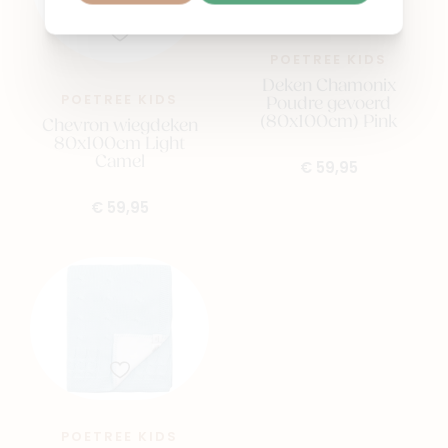
POETREE KIDS
Deken Chamonix
POETREE KIDS
Poudre gevoerd
(80x100cm) Pink
Chevron wiegdeken
80x100cm Light
Camel
€ 59,95
€ 59,95
POETREE KIDS