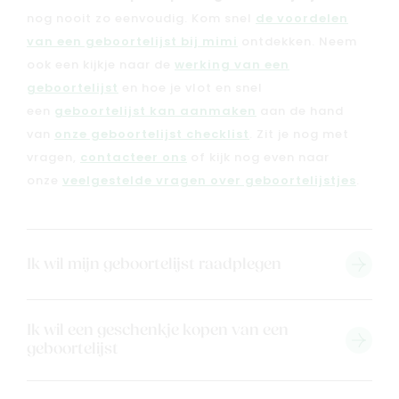
Outlet
nog nooit zo eenvoudig. Kom snel
de voordelen
van een geboortelijst bij mimi
ontdekken. Neem
ook een kijkje naar de
werking van een
Geboortelijsten
Cadeaulijsten
geboortelijst
en hoe je vlot en snel
een
geboortelijst kan aanmaken
aan de hand
van
onze geboortelijst checklist
. Zit je nog met
vragen,
contacteer ons
of kijk nog even naar
onze
veelgestelde vragen over geboortelijstjes
.
Ik wil mijn geboortelijst raadplegen
Ik wil een geschenkje kopen van een
geboortelijst