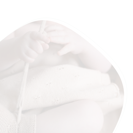
mulesingvrij). Merinowol is temperatuurregulerend,
antibacterieel en jeukt niet, waardoor deze deken
ook geschikt is voor baby's en kinderen met een
gevoelige huid of eczeem.
Merinowol is bovendien zelfreinigend: regelmatig
verluchten is vaak voldoende. Indien nodig kan je
de deken voorzichtig met de hand wassen of op
het wolprogramma (20°C, lage snelheid).
- Afmetingen: 70 x 95 cm
- Geschikt voor elk seizoen
- Zacht, ademend en duurzaam
- Gemaakt in België