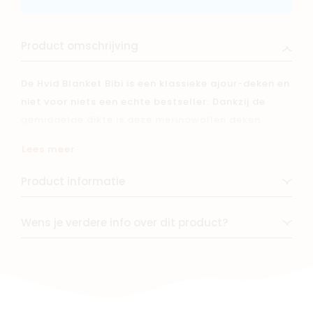
Product omschrijving
De Hvid Blanket Bibi is een klassieke ajour-deken en
niet voor niets een echte bestseller. Dankzij de
gemiddelde dikte is deze merinowollen deken
perfect voor alle seizoenen: warm genoeg in de
Lees meer
winter, ademend in de zomer.
Product informatie
Met zijn tijdloze uitstraling en formaat van 70 x 95
cm is Blanket Bibi ideaal voor in de wieg, het park,
Wens je verdere info over dit product?
de kinderwagen of gewoon om heerlijk onder te
knuffelen.
De deken is gemaakt van 100% extra fijne
Italiaanse merinowol (Oeko-Tex gecertificeerd &