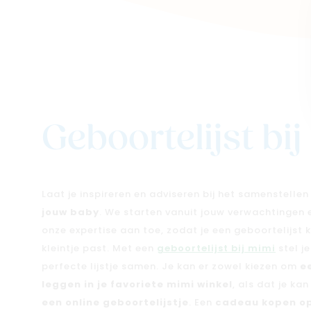
Geboortelijst bi
Laat je inspireren en adviseren bij het samenstelle
jouw baby
. We starten vanuit jouw verwachtingen
onze expertise aan toe, zodat je een geboortelijst kri
kleintje past. Met een
geboortelijst bij mimi
stel j
perfecte lijstje samen. Je kan er zowel kiezen om
e
leggen in je favoriete mimi winkel
, als dat je ka
een online geboortelijstje
. Een
cadeau kopen op