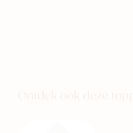
eer naar
aby
Kids
Family
Ontdek ook deze top