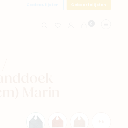
Cadeaulijsten
Geboortelijsten
0
Winkelwagen
Menu
 /
handdoek
cm) Marin
+5