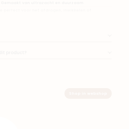
t. Gemaakt van ultrazacht en duurzaam
e perfect voor het afdrogen, inwikkelen of
nkzij het grote formaat biedt het optimale
chon extra warmte geeft. Ideaal voor de gevoelige
e eigenschappen van bamboe. Voeg een vleugje
 verzorgingsroutine met de veelzijdige Timboo
dit product?
Shop in webshop