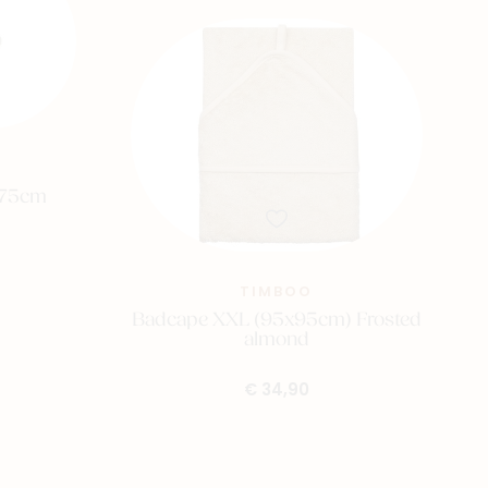
x75cm
TIMBOO
Badcape XXL (95x95cm) Frosted
almond
€ 34,90