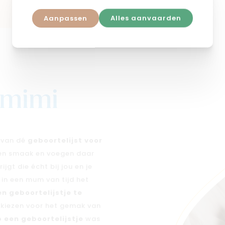
Aanpassen
Alles aanvaarden
j mimi
n van dé
geboortelijst voor
 en smaak en voegen daar
jgt die écht bij jou en je
e in een mum van tijd het
en geboortelijstje te
n kiezen voor het gemak van
 een geboortelijstje
was