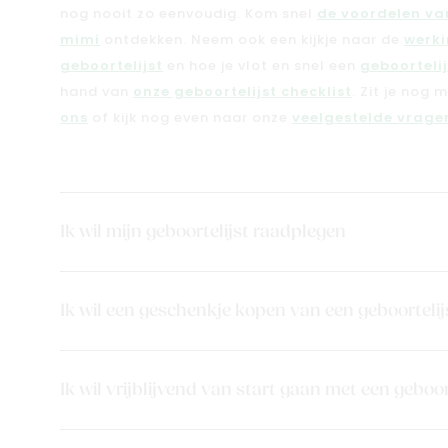
nog nooit zo eenvoudig. Kom snel
de voordelen van
mimi
ontdekken. Neem ook een kijkje naar de
werki
geboortelijst
en hoe je vlot en snel een
geboorteli
hand van
onze geboortelijst checklist
. Zit je nog 
ons
of kijk nog even naar onze
veelgestelde vragen
Ik wil mijn geboortelijst raadplegen
Ik wil een geschenkje kopen van een geboortelij
Ik wil vrijblijvend van start gaan met een geboor