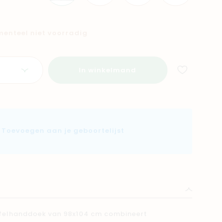
omenteel niet voorradig
In winkelmand
Toevoegen aan je geboortelijst
felhanddoek van 98x104 cm combineert