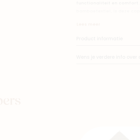
functionaliteit en comfor
bamboetextiel, is deze cap
Winkels
knuffelen van je kindje. Da
Lees meer
bedekking, terwijl de capu
huid door de hypoallergen
Product informatie
luxe toe aan je dagelijkse
badcape.
Wens je verdere info over 
pers