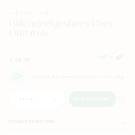
Baby
Kids
BABY'S ONLY
Billendoekjeshoes Cozy
Family
Winkels
Oud roze
€ 24,99
Dit artikel is momenteel niet voorradig
Aantal
In winkelmand
Product informatie