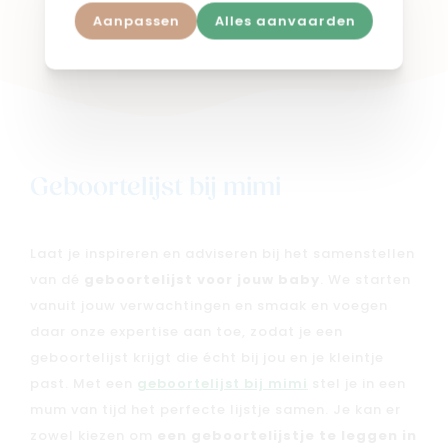
Aanpassen
Alles aanvaarden
Shop in webshop
Geboortelijst bij mimi
Laat je inspireren en adviseren bij het samenstellen
van dé
geboortelijst voor jouw baby
. We starten
vanuit jouw verwachtingen en smaak en voegen
daar onze expertise aan toe, zodat je een
geboortelijst krijgt die écht bij jou en je kleintje
past. Met een
geboortelijst bij mimi
stel je in een
mum van tijd het perfecte lijstje samen. Je kan er
zowel kiezen om
een geboortelijstje te leggen in