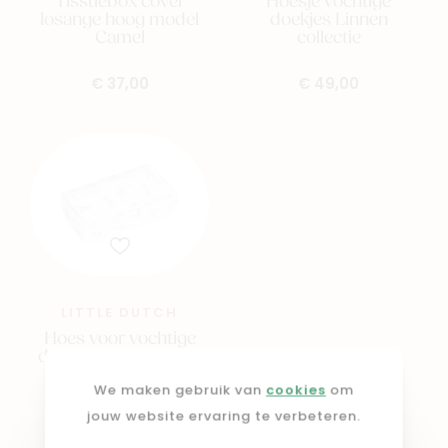
Tissuebox cover
Hoesje vochtige
losange hoog model
doekjes Linnen
Camel
collectie
€ 37,00
€ 49,00
LITTLE DUTCH
Hoes voor vochtige
doekjes Baby Bunny
We maken gebruik van
cookies
om
€ 22,95
jouw website ervaring te verbeteren.