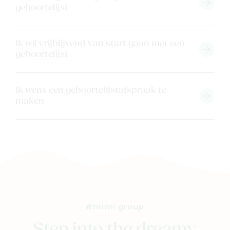
geboortelijst
Contacteer ons
Veelgestelde vragen
Ik wil vrijblijvend van start gaan met een
Cadeaubon
geboortelijst
Blog & inspiratie
Outlet
Ik wens een geboortelijstafspraak te
maken
Geboortelijsten
Cadeaulijsten
#mimi.group