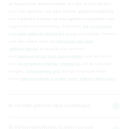
je favoriete mimi winkel
, als dat je kan kiezen
voor het gemak van
een online geboortelijstje
.
Een
cadeau kopen op een geboortelijstje
was
nog nooit zo eenvoudig. Kom snel
de voordelen
van een geboortelijst bij mimi
ontdekken. Neem
ook een kijkje naar de
werking van een
geboortelijst
en hoe je vlot en snel
een
geboortelijst kan aanmaken
aan de hand
van
onze geboortelijst checklist
. Zit je nog met
vragen,
contacteer ons
of kijk nog even naar
onze
veelgestelde vragen over geboortelijstjes
.
Nieuw
Back to school
Ik wil mijn geboortelijst raadplegen
Merken
Kaartje & doopsuikers
Ik wil een geschenkje kopen van een
Ons verhaal