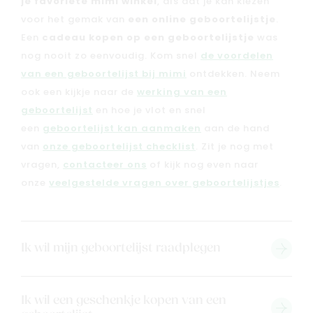
je favoriete mimi winkel
, als dat je kan kiezen
voor het gemak van
een online geboortelijstje
.
Een
cadeau kopen op een geboortelijstje
was
nog nooit zo eenvoudig. Kom snel
de voordelen
van een geboortelijst bij mimi
ontdekken. Neem
ook een kijkje naar de
werking van een
geboortelijst
en hoe je vlot en snel
een
geboortelijst kan aanmaken
aan de hand
van
onze geboortelijst checklist
. Zit je nog met
vragen,
contacteer ons
of kijk nog even naar
onze
veelgestelde vragen over geboortelijstjes
.
Nieuw
Back to school
Ik wil mijn geboortelijst raadplegen
Merken
Kaartje & doopsuikers
Ik wil een geschenkje kopen van een
Ons verhaal