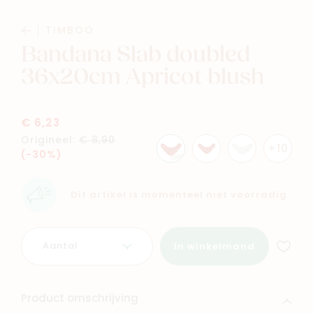
Baby
Kids
TIMBOO
Bandana Slab doubled
Family
Winkels
36x20cm Apricot blush
€ 6,23
Origineel:
€ 8,90
+10
(-30%)
Dit artikel is momenteel niet voorradig
Aantal
In winkelmand
Product omschrijving