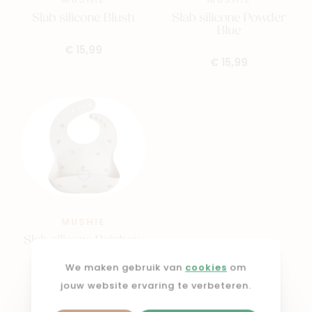
MUSHIE
MUSHIE
Slab silicone Blush
Slab silicone Powder
Blue
€ 15,99
€ 15,99
MUSHIE
Slab silicone Rainbow
We maken gebruik van
cookies
om
€ 15,99
jouw website ervaring te verbeteren.