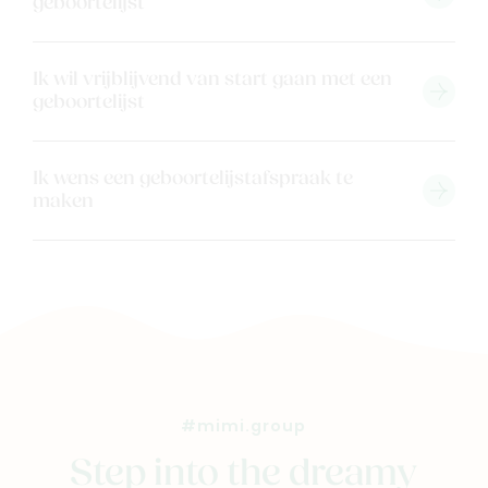
geboortelijst
Contacteer ons
Veelgestelde vragen
Ik wil vrijblijvend van start gaan met een
Cadeaubon
geboortelijst
Blog & inspiratie
Outlet
Ik wens een geboortelijstafspraak te
maken
Geboortelijsten
Cadeaulijsten
#mimi.group
Step into the dreamy