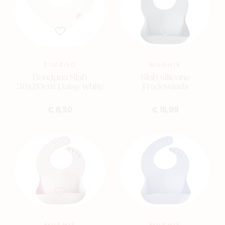
- Afmetingen: 36 x 22 cm
Samenstelling:
- 90% viscose (bamboe) – 10% polyester
TIMBOO
MUSHIE
Label:
Bandana Slab
Slab silicone
- OEKO-TEX® STANDARD 100 gecertificeerd.
36x20cm Daisy white
Tradewinds
€ 6,50
€ 15,99