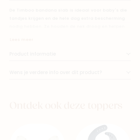
De Timboo bandana slab is ideaal voor baby's die
tandjes krijgen en de hele dag extra bescherming
nodig hebben. Ze houden de nek droog en helpen
zo kwijluitslag te voorkomen.
Lees meer
De zachte bamboebadstof voelt comfortabel aan
op de gevoelige babyhuid, terwijl de verstelbare
Product informatie
drukknoopjes zorgen voor een goede pasvorm die
meegroeit met je kindje. Verkrijgbaar in een enkele
Wens je verdere info over dit product?
of dubbele laag voor extra absorptie.
Kenmerken:
- Houdt de nek droog bij doorkomende tandjes
Ontdek ook deze toppers
- Zachte bamboebadstof voor extra comfort
- Verstelbare drukknoopjes voor een perfecte
pasvorm
- Verkrijgbaar in enkel- en dubbellaagse uitvoering