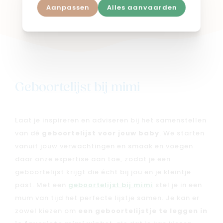
Shop in webshop
Aanpassen
Alles aanvaarden
Geboortelijst bij mimi
Laat je inspireren en adviseren bij het samenstellen
van dé
geboortelijst voor jouw baby
. We starten
vanuit jouw verwachtingen en smaak en voegen
daar onze expertise aan toe, zodat je een
geboortelijst krijgt die écht bij jou en je kleintje
past. Met een
geboortelijst bij mimi
stel je in een
mum van tijd het perfecte lijstje samen. Je kan er
zowel kiezen om
een geboortelijstje te leggen in