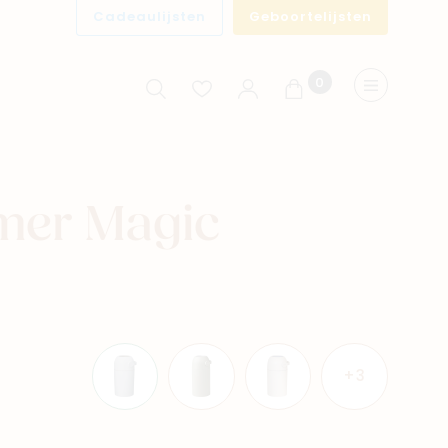
Cadeaulijsten
Geboortelijsten
0
Winkelwagen
Menu
mer Magic
+3