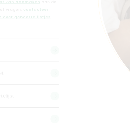
jst kan aanmaken
aan de
met vragen,
contacteer
 over geboortelijstjes
.
st
telijst