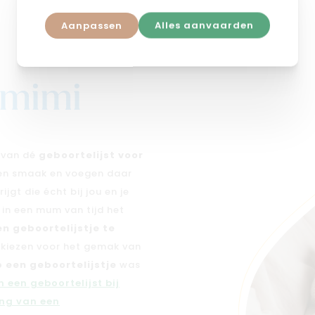
Aanpassen
Alles aanvaarden
j mimi
n van dé
geboortelijst voor
 en smaak en voegen daar
jgt die écht bij jou en je
e in een mum van tijd het
en geboortelijstje te
n kiezen voor het gemak van
 een geboortelijstje
was
 een geboortelijst bij
ng van een