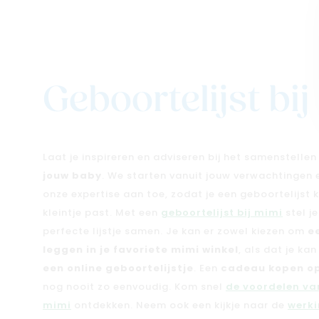
Geboortelijst bi
Laat je inspireren en adviseren bij het samenstelle
jouw baby
. We starten vanuit jouw verwachtingen
onze expertise aan toe, zodat je een geboortelijst kri
kleintje past. Met een
geboortelijst bij mimi
stel j
perfecte lijstje samen. Je kan er zowel kiezen om
e
leggen in je favoriete mimi winkel
, als dat je ka
een online geboortelijstje
. Een
cadeau kopen op
nog nooit zo eenvoudig. Kom snel
de voordelen van
mimi
ontdekken. Neem ook een kijkje naar de
werki