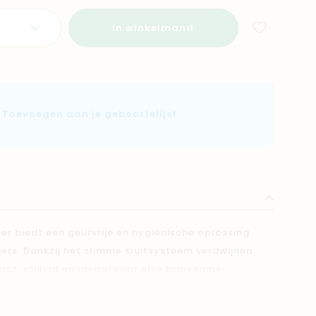
In winkelmand
Toevoegen aan je geboortelijst
er biedt een geurvrije en hygiënische oplossing
ers. Dankzij het slimme sluitsysteem verdwijnen
act, stijlvol en ideaal voor elke babykamer.
ktisch in dagelijks gebruik.