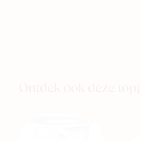
eer naar
aby
Kids
Family
Ontdek ook deze top