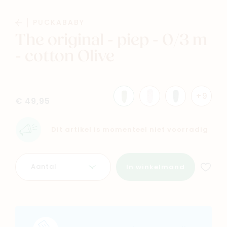
PUCKABABY
The original - piep - 0/3 m
- cotton Olive
Navigeer naar
+9
Baby
Kids
€ 49,95
Dit artikel is momenteel niet voorradig
Family
Winkels
Aantal
In winkelmand