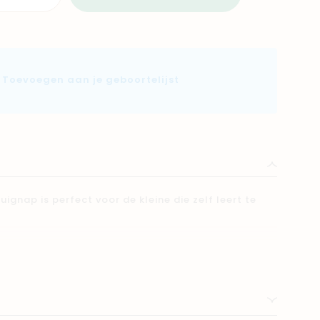
Toevoegen aan je geboortelijst
gnap is perfect voor de kleine die zelf leert te
 dat het kommetje op zijn plaats blijft en dat er zo
 op tafel en op de vloer.
delen geschikte siliconenmateriaal kun je het
s in het kommetje opwarmen, zonder dat je je zorgen