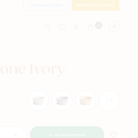
Cadeaulijsten
Geboortelijsten
0
Winkelwagen
Menu
cone Ivory
+7
In winkelmand