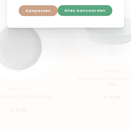
Aanpassen
Alles aanvaarden
MUSHIE
Borden rond - 2 Stuks
blue
MUSHIE
n rond - 2 Stuks Smoke
€ 16,99
€ 16,99