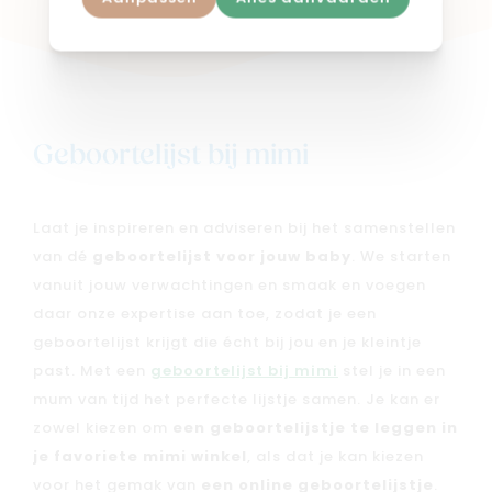
Geboortelijst bij mimi
Laat je inspireren en adviseren bij het samenstellen
van dé
geboortelijst voor jouw baby
. We starten
vanuit jouw verwachtingen en smaak en voegen
daar onze expertise aan toe, zodat je een
geboortelijst krijgt die écht bij jou en je kleintje
past. Met een
geboortelijst bij mimi
stel je in een
mum van tijd het perfecte lijstje samen. Je kan er
zowel kiezen om
een geboortelijstje te leggen in
je favoriete mimi winkel
, als dat je kan kiezen
voor het gemak van
een online geboortelijstje
.