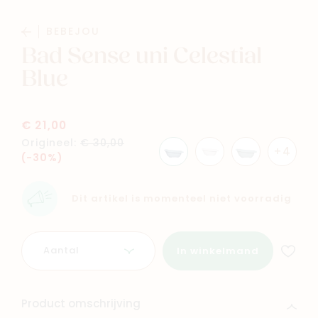
Baby
Kids
BEBEJOU
Bad Sense uni Celestial
Family
Winkels
Blue
€ 21,00
Origineel:
€ 30,00
+4
(-30%)
Dit artikel is momenteel niet voorradig
Aantal
In winkelmand
Product omschrijving