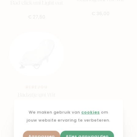
Bad click uni Light oat
€ 36,00
€ 27,50
BEBEJOU
Badzitje uni Wit
€ 21,00
We maken gebruik van
cookies
om
jouw website ervaring te verbeteren.
Shop in webshop
Aanpassen
Alles aanvaarden