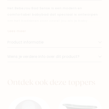
Het BebeJou Bad Sense is een modern en
comfortabel babybad dat speciaal is ontworpen
om het badderen voor zowel jou als je baby
makkelijker en aangenamer te maken. Dit stijlvolle
Lees meer
bad past prachtig in elke badkamer of babykamer
en biedt jouw kleintje een veilige, comfortabele
Product informatie
plek om te genieten van het badderen.
Wens je verdere info over dit product?
Het Bad Sense badje heeft een geïntegreerde
antislipbodem en is ergonomisch gevormd, zodat
je baby tijdens het baden veilig en comfortabel
kan liggen. Daarnaast is het badje uitgerust met
Ontdek ook deze toppers
een handig afvoersysteem, zodat je het water
eenvoudig kunt laten weglopen na het badderen.
Combineer dit badje met de Bebejou
badstandaard (apart verkrijgbaar) voor een ideale