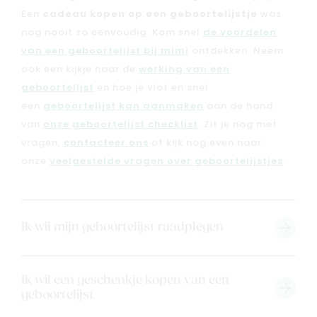
Een
cadeau kopen op een geboortelijstje
was
nog nooit zo eenvoudig. Kom snel
de voordelen
van een geboortelijst bij mimi
ontdekken. Neem
ook een kijkje naar de
werking van een
geboortelijst
en hoe je vlot en snel
een
geboortelijst kan aanmaken
aan de hand
van
onze geboortelijst checklist
. Zit je nog met
vragen,
contacteer ons
of kijk nog even naar
onze
veelgestelde vragen over geboortelijstjes
.
Nieuw
Back to school
Ik wil mijn geboortelijst raadplegen
Merken
Kaartje & doopsuikers
Ik wil een geschenkje kopen van een
Ons verhaal
geboortelijst
Contacteer ons