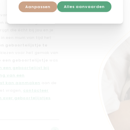
Aanpassen
Alles aanvaarden
n van dé
geboortelijst voor
 en smaak en voegen daar
jgt die écht bij jou en je
e in een mum van tijd het
en geboortelijstje te
n kiezen voor het gemak van
 een geboortelijstje
was
 een geboortelijst bij
ng van een
jst kan aanmaken
aan de
met vragen,
contacteer
 over geboortelijstjes
.