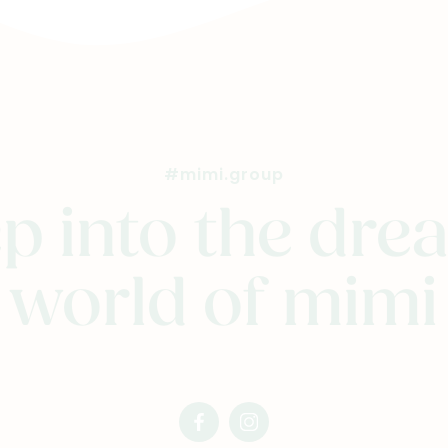
#mimi.group
p into the dr
world of mimi
facebook
instagram
mimi
mimi