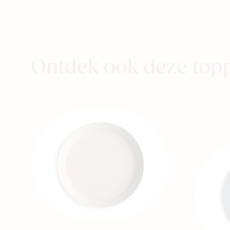
aby
Kids
Family
Ontdek ook deze top