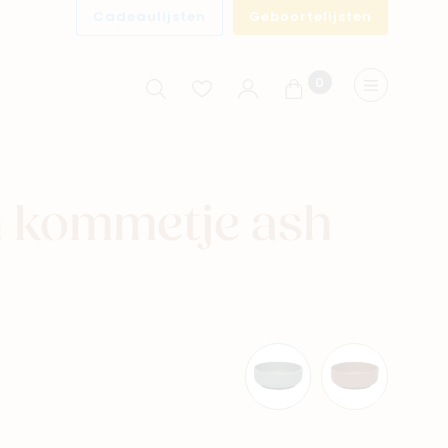
Cadeaulijsten
Geboortelijsten
0
Winkelwagen
Menu
n kommetje ash