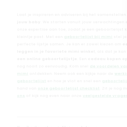
Laat je inspireren en adviseren bij het samenstelle
jouw baby
. We starten vanuit jouw verwachtingen
onze expertise aan toe, zodat je een geboortelijst kri
kleintje past. Met een
geboortelijst bij mimi
stel j
perfecte lijstje samen. Je kan er zowel kiezen om
e
leggen in je favoriete mimi winkel
, als dat je ka
een online geboortelijstje
. Een
cadeau kopen op
nog nooit zo eenvoudig. Kom snel
de voordelen van
mimi
ontdekken. Neem ook een kijkje naar de
werki
geboortelijst
en hoe je vlot en snel een
geboorteli
hand van
onze geboortelijst checklist
. Zit je nog 
ons
of kijk nog even naar onze
veelgestelde vragen