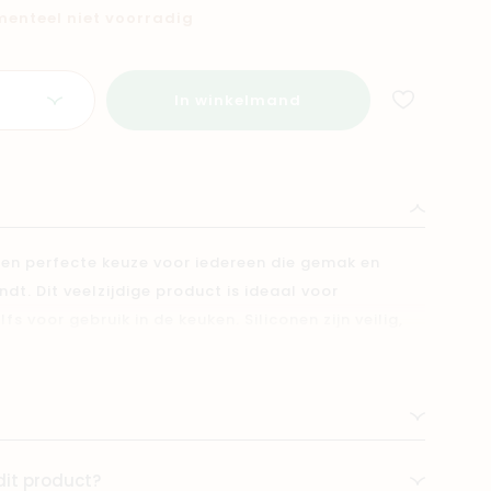
omenteel niet voorradig
In winkelmand
een perfecte keuze voor iedereen die gemak en
dt. Dit veelzijdige product is ideaal voor
s voor gebruik in de keuken. Siliconen zijn veilig,
choon te maken. Bovendien is een siliconen kommetje
et geschikt is voor zowel de magnetron als de
ilieuvriendelijke en herbruikbare oplossing die je
r maakt.
dit product?