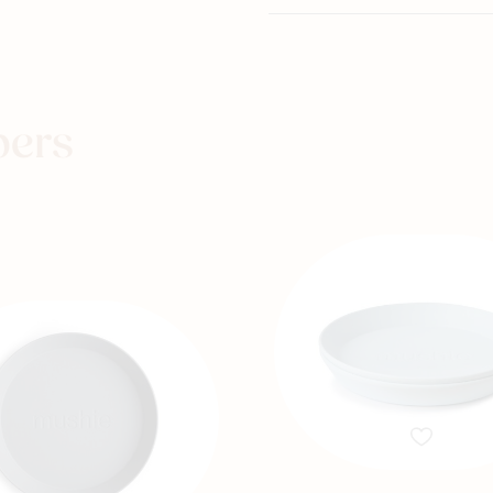
Winkels
pers