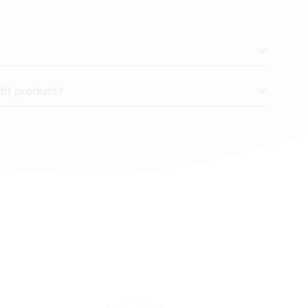
 schoon te maken. Verkrijgbaar in prachtige
bij de Mushie-stijl!
dit product?