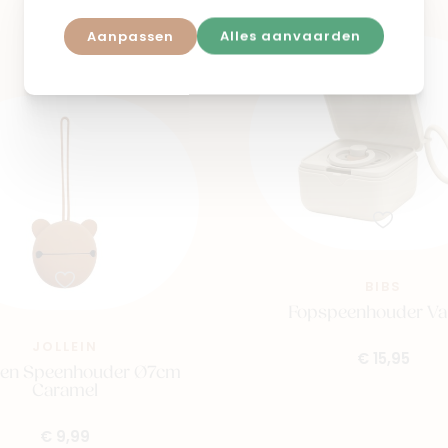
Aanpassen
Alles aanvaarden
BIBS
Fopspeenhouder Van
JOLLEIN
€ 15,95
onen Speenhouder Ø7cm
Caramel
€ 9,99