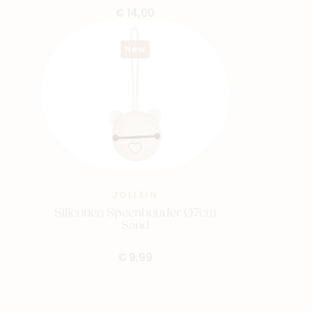
€ 14,00
New
JOLLEIN
Siliconen Speenhouder Ø7cm
Sand
€ 9,99