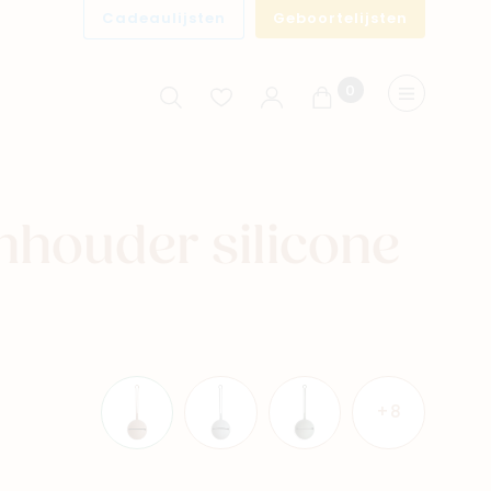
Cadeaulijsten
Geboortelijsten
0
Winkelwagen
Menu
houder silicone
+8