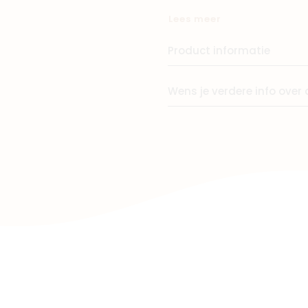
voor onderweg en makkelijk
Lees meer
kleuren die perfect passen 
Winkels
Product informatie
Wens je verdere info over 