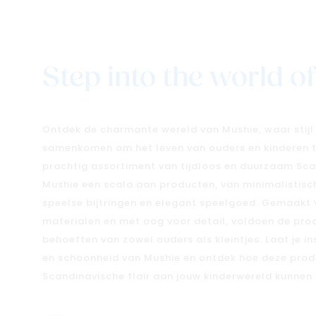
Step into the world o
Ontdek de charmante wereld van Mushie, waar stijl 
samenkomen om het leven van ouders en kinderen te
prachtig assortiment van tijdloos en duurzaam Sca
Mushie een scala aan producten, van minimalistisch
speelse bijtringen en elegant speelgoed. Gemaak
materialen en met oog voor detail, voldoen de pro
behoeften van zowel ouders als kleintjes. Laat je i
en schoonheid van Mushie en ontdek hoe deze prod
Scandinavische flair aan jouw kinderwereld kunnen