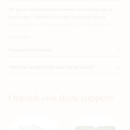
Dit grote slabbetje beschermt de kleding van je
kind tegen vlekken en maakt opruimen na de
maaltijd een stuk eenvoudiger. Het slabbetje is
voorzien van elastische banden om te voorkomen
Lees meer
dat voedsel in de mouwen van je baby glijdt.
Product informatie
Mouwslabbetjes zijn niet alleen voor enthousiaste
eters, maar zijn ook perfect als schort voor
Wens je verdere info over dit product?
creatieve kinderen! Dit mouwslabbetje beschermt
kleding tegen vlekken met verf of andere
knutselspullen tijdens speelactiviteiten.
Ontdek ook deze toppers