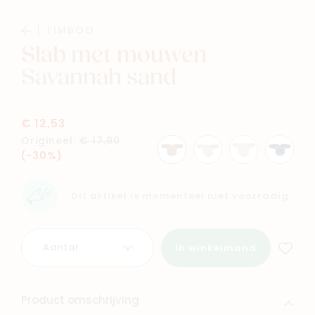
Baby
Kids
TIMBOO
Slab met mouwen
Family
Winkels
Savannah sand
€ 12,53
Origineel:
€ 17,90
(-30%)
Dit artikel is momenteel niet voorradig
Aantal
In winkelmand
Product omschrijving