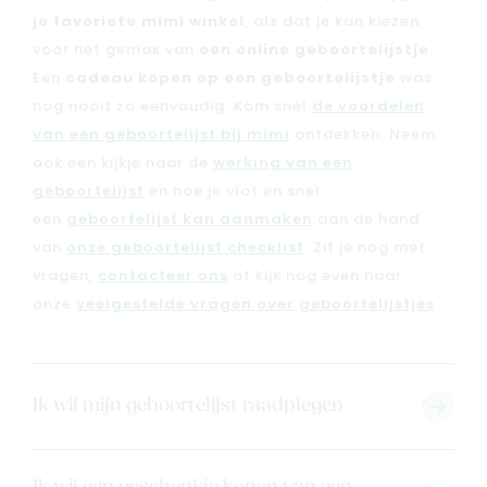
je favoriete mimi winkel
, als dat je kan kiezen
voor het gemak van
een online geboortelijstje
.
Een
cadeau kopen op een geboortelijstje
was
nog nooit zo eenvoudig. Kom snel
de voordelen
van een geboortelijst bij mimi
ontdekken. Neem
ook een kijkje naar de
werking van een
geboortelijst
en hoe je vlot en snel
een
geboortelijst kan aanmaken
aan de hand
van
onze geboortelijst checklist
. Zit je nog met
vragen,
contacteer ons
of kijk nog even naar
onze
veelgestelde vragen over geboortelijstjes
.
Nieuw
Back to school
Ik wil mijn geboortelijst raadplegen
Merken
Kaartje & doopsuikers