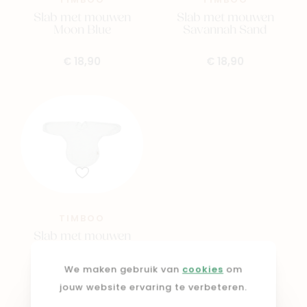
TIMBOO
TIMBOO
Slab met mouwen
Slab met mouwen
Moon Blue
Savannah Sand
€ 18,90
€ 18,90
TIMBOO
Slab met mouwen
Riviera Blue
We maken gebruik van
cookies
om
€ 18,90
jouw website ervaring te verbeteren.