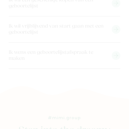
Ik wil een geschenkje kopen van een
Ons verhaal
geboortelijst
Contacteer ons
Veelgestelde vragen
Ik wil vrijblijvend van start gaan met een
Cadeaubon
geboortelijst
Blog & inspiratie
Outlet
Ik wens een geboortelijstafspraak te
maken
Geboortelijsten
Cadeaulijsten
#mimi.group