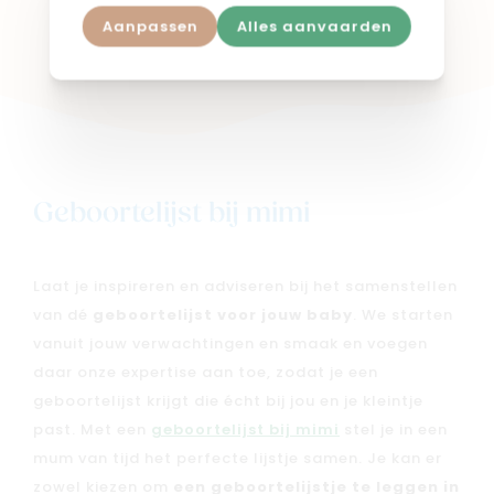
Aanpassen
Alles aanvaarden
Shop in webshop
Geboortelijst bij mimi
Laat je inspireren en adviseren bij het samenstellen
van dé
geboortelijst voor jouw baby
. We starten
vanuit jouw verwachtingen en smaak en voegen
daar onze expertise aan toe, zodat je een
geboortelijst krijgt die écht bij jou en je kleintje
past. Met een
geboortelijst bij mimi
stel je in een
mum van tijd het perfecte lijstje samen. Je kan er
zowel kiezen om
een geboortelijstje te leggen in