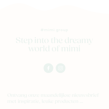
Nieuw
Back to school
#mimi.group
Merken
Step into the dreamy
Kaartje & doopsuikers
world of mimi
Ons verhaal
Contacteer ons
Veelgestelde vragen
facebook
instagram
Cadeaubon
mimi
mimi
Blog & inspiratie
Outlet
Ontvang onze maandelijkse nieuwsbrief
met inspiratie, leuke producten ...
Geboortelijsten
Cadeaulijsten