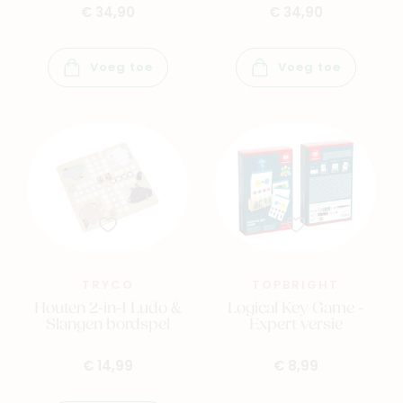
€ 34,90
€ 34,90
Voeg toe
Voeg toe
TRYCO
TOPBRIGHT
Houten 2-in-1 Ludo &
Logical Key Game -
Slangen bordspel
Expert versie
€ 14,99
€ 8,99