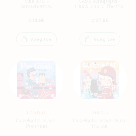
Mini spel -
Gezelschapspel -
Strawberries
Cluck, cluck! The fox!
€ 14,95
€ 37,90
Voeg toe
Voeg toe
LONDJI
LONDJI
Gezelschapspel -
Gezelschapspel - Save
Postman
the cat