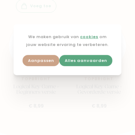
Voeg toe
We maken gebruik van
cookies
om
jouw website ervaring te verbeteren.
Aanpassen
Alles aanvaarden
TOPBRIGHT
TOPBRIGHT
Logical Key Game -
Logical Key Game -
Beginners versie
Gevorderde versie
€ 8,99
€ 8,99