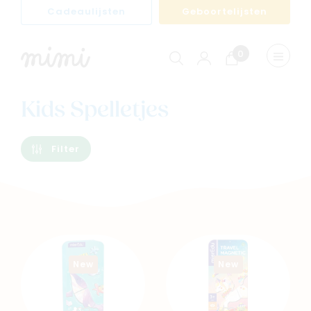
Cadeaulijsten
Geboortelijsten
0
Winkelwagen
Menu
weerge
Kids Spelletjes
Filter
New
New