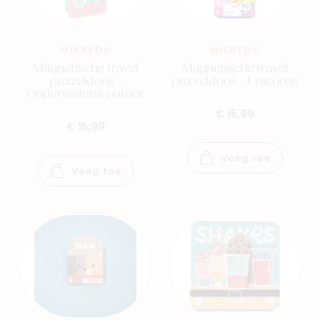
Navigeer naar
Baby
Kids
MIEREDU
MIEREDU
Magnetische travel
Magnetische travel
puzzeldoos -
puzzeldoos - Unicorns
Family
Winkels
Onderwateravontuur
€ 15,99
€ 15,99
Voeg toe
Voeg toe
New