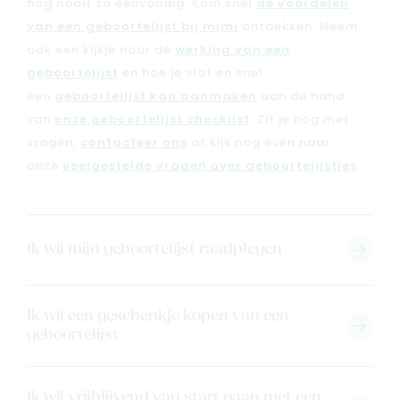
nog nooit zo eenvoudig. Kom snel
de voordelen
van een geboortelijst bij mimi
ontdekken. Neem
ook een kijkje naar de
werking van een
geboortelijst
en hoe je vlot en snel
een
geboortelijst kan aanmaken
aan de hand
Nieuw
van
onze geboortelijst checklist
. Zit je nog met
Back to school
vragen,
contacteer ons
of kijk nog even naar
Merken
onze
veelgestelde vragen over geboortelijstjes
.
Kaartje & doopsuikers
Ons verhaal
Ik wil mijn geboortelijst raadplegen
Contacteer ons
Veelgestelde vragen
Cadeaubon
Ik wil een geschenkje kopen van een
Blog & inspiratie
geboortelijst
Outlet
Ik wil vrijblijvend van start gaan met een