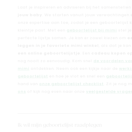
Laat je inspireren en adviseren bij het samenstelle
jouw baby
. We starten vanuit jouw verwachtingen
onze expertise aan toe, zodat je een geboortelijst kri
kleintje past. Met een
geboortelijst bij mimi
stel j
perfecte lijstje samen. Je kan er zowel kiezen om
e
leggen in je favoriete mimi winkel
, als dat je ka
een online geboortelijstje
. Een
cadeau kopen op
nog nooit zo eenvoudig. Kom snel
de voordelen van
mimi
ontdekken. Neem ook een kijkje naar de
werki
geboortelijst
en hoe je vlot en snel een
geboorteli
hand van
onze geboortelijst checklist
. Zit je nog 
ons
of kijk nog even naar onze
veelgestelde vragen
Ik wil mijn geboortelijst raadplegen