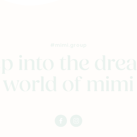
#mimi.group
p into the dr
world of mimi
facebook
instagram
mimi
mimi