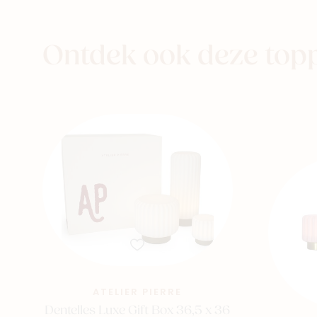
aby
Kids
Family
Ontdek ook deze top
ATELIER PIERRE
Dentelles Luxe Gift Box 36,5 x 36