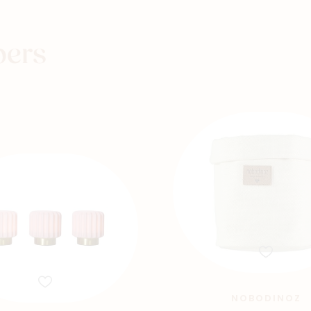
Winkels
pers
NOBODINOZ