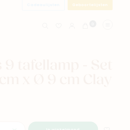
Cadeaulijsten
Geboortelijsten
0
Winkelwagen
Menu
 9 tafellamp - Set
 cm x Ø 9 cm Clay
In winkelmand