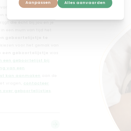
Aanpassen
Alles aanvaarden
n van dé
geboortelijst voor
 en smaak en voegen daar
jgt die écht bij jou en je
e in een mum van tijd het
en geboortelijstje te
n kiezen voor het gemak van
 een geboortelijstje
was
 een geboortelijst bij
ng van een
jst kan aanmaken
aan de
met vragen,
contacteer
 over geboortelijstjes
.