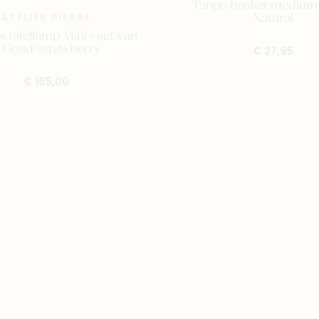
Tango basket medium
Natural
ATELIER PIERRE
s tafellamp Mini - set van
 Goud/strawberry
€ 27,95
€ 165,00