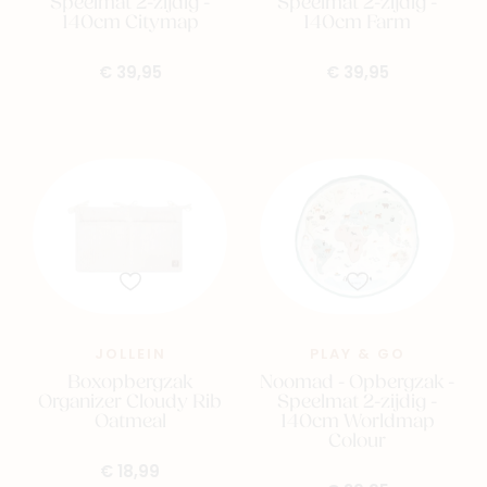
Speelmat 2-zijdig -
Speelmat 2-zijdig -
140cm Citymap
140cm Farm
€ 39,95
€ 39,95
JOLLEIN
PLAY & GO
Boxopbergzak
Noomad - Opbergzak -
Organizer Cloudy Rib
Speelmat 2-zijdig -
Oatmeal
140cm Worldmap
Colour
€ 18,99