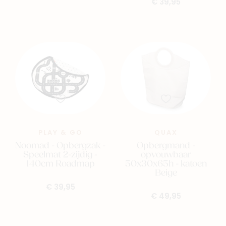
€ 39,95
Nieuw
Back to school
PLAY & GO
QUAX
Merken
Noomad - Opbergzak -
Opbergmand -
Kaartje & doopsuikers
Speelmat 2-zijdig -
opvouwbaar
140cm Roadmap
50x30x65h - katoen
Ons verhaal
Beige
Contacteer ons
€ 39,95
€ 49,95
Veelgestelde vragen
Cadeaubon