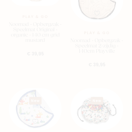
PLAY & GO
Noomad - Opbergzak -
Speelmat Original -
PLAY & GO
organic - 140 cm grid
mustard
Noomad - Opbergzak -
Speelmat 2-zijdig -
140cm Playville
€ 39,95
€ 39,95
New
New