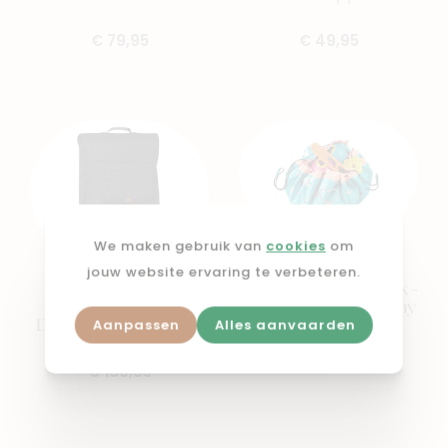
€ 79,95
€ 49,95
We maken gebruik van
cookies
om
PLAY & GO
jouw website ervaring te verbeteren.
Noomad - Opbergzak -
JOOLZ
Outdoor - 140 cm Play
Day/Geo/Hub reistas
Aanpassen
Alles aanvaarden
€ 44,95
€ 169,95