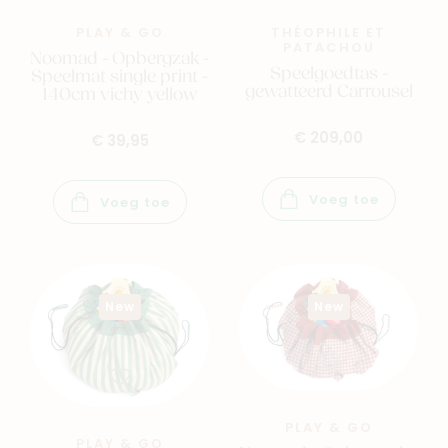
PLAY & GO
THÉOPHILE ET
PATACHOU
Noomad - Opbergzak -
Speelgoedtas -
Speelmat single print -
gewatteerd Carrousel
140cm vichy yellow
€ 209,00
€ 39,95
Voeg toe
Voeg toe
Navigeer naar
Baby
Kids
New
New
Family
Winkels
PLAY & GO
PLAY & GO