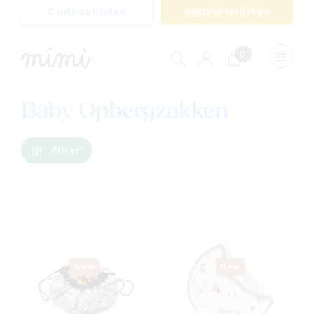
Cadeaulijsten
Geboortelijsten
0
Winkelwagen
Menu
weerge
Baby Opbergzakken
Filter
New
New