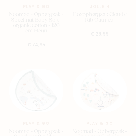
PLAY & GO
JOLLEIN
Noomad - Opbergzak -
Boxopbergzak Cloudy
Speelmat Baby Soft -
Rib Oatmeal
organic cotton - 120
cm Fleuri
€ 29,99
€ 74,95
PLAY & GO
PLAY & GO
Noomad - Opbergzak -
Noomad - Opbergzak -