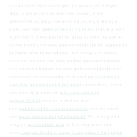
vanuit jouw verwachtingen en smaak en voegen
daar onze expertise aan toe, zodat je een
geboortelijst krijgt die écht bij jou en je kleintje
past. Met een
geboortelijst bij mimi
stel je in een
mum van tijd het perfecte lijstje samen. Je kan er
zowel kiezen om
een geboortelijstje te leggen in
je favoriete mimi winkel
, als dat je kan kiezen
voor het gemak van
een online geboortelijstje
.
Een
cadeau kopen op een geboortelijstje
was
nog nooit zo eenvoudig. Kom snel
de voordelen
van een geboortelijst bij mimi
ontdekken. Neem
ook een kijkje naar de
werking van een
geboortelijst
en hoe je vlot en snel
een
geboortelijst kan aanmaken
aan de hand
van
onze geboortelijst checklist
. Zit je nog met
vragen,
contacteer ons
of kijk nog even naar
onze
veelgestelde vragen over geboortelijstjes
.