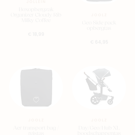
JOLLEIN
Boxopbergzak
Organizer Cloudy Rib
JOOLZ
Milky Coffee
Geo Side pack
opbergtas
€ 18,99
€ 64,95
JOOLZ
JOOLZ
Aer transport bag /
Day/Geo/Hub XL
reistas
boodschappentas