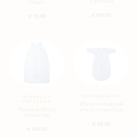
Carrousel
Peach
€ 199,00
€ 75,95
POETREE KIDS
THÉOPHILE ET
PATACHOU
Chevron slaapzak
Slaapzak 90cm
90cm Denim blue
Classic car
€ 89,95
€ 199,00