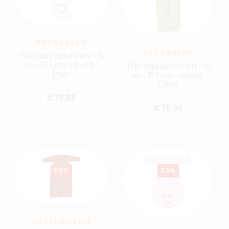
Veelgestelde vragen
Cadeaubon
PUCKABABY
Blog & inspiratie
PUCKABABY
The bag newborn < 6
Outlet
m - 70 cm - teddy
The bag newborn < 6
Pure
m - 70 cm - teddy
Olive
Geboortelijsten
Cadeaulijsten
€ 75,95
€ 75,95
30%
30%
LITTLE DUTCH