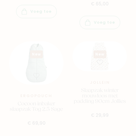
€ 65,00
Voeg toe
Voeg toe
New
New
JOLLEIN
Slaapzak winter
mouwloos met
ERGOPOUCH
padding 90cm Jollies
Cocoon inbaker
slaapzak Tog 2.5 Sage
€ 29,99
€ 69,90