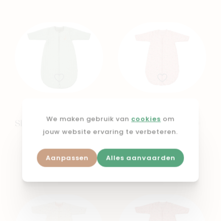
LITTLE DUTCH
LITTLE DUTCH
We maken gebruik van
cookies
om
Slaapzak winter 70 cm
Slaapzak winter 90
Sage
cm Fairy Floral
jouw website ervaring te verbeteren.
€ 39,95
€ 44,95
Aanpassen
Alles aanvaarden