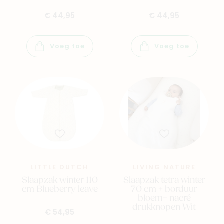
€ 44,95
€ 44,95
Voeg toe
Voeg toe
LITTLE DUTCH
LIVING NATURE
Slaapzak winter 110
Slaapzak tetra winter
cm Blueberry leave
70 cm + borduur
bloem+ nacré
drukknopen Wit
€ 54,95