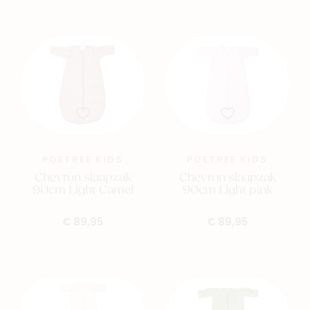
POETREE KIDS
POETREE KIDS
Chevron slaapzak
Chevron slaapzak
90cm Light Camel
90cm Light pink
Nieuw
Back to school
€ 89,95
€ 89,95
Merken
Kaartje & doopsuikers
Ons verhaal
Contacteer ons