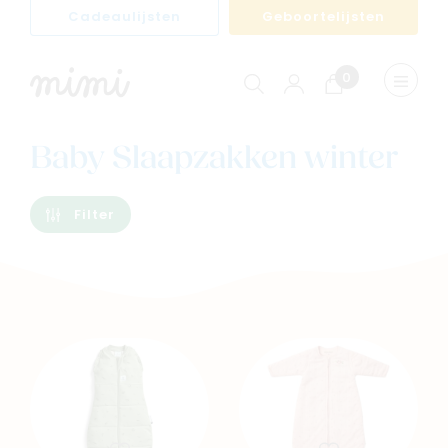
Cadeaulijsten
Geboortelijsten
0
Winkelwagen
Menu
weerge
Baby Slaapzakken winter
Filter