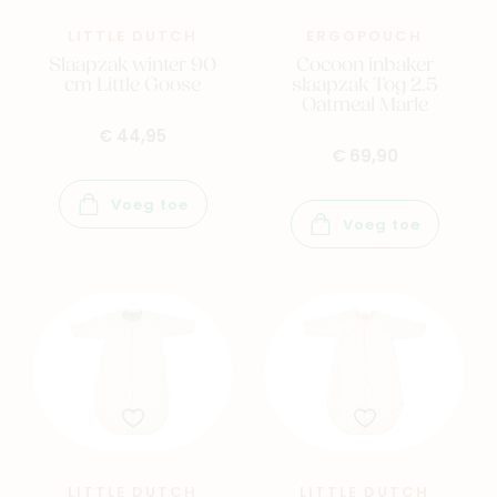
Navigeer naar
LITTLE DUTCH
ERGOPOUCH
Slaapzak winter 90
Cocoon inbaker
cm Little Goose
slaapzak Tog 2.5
Baby
Kids
Oatmeal Marle
€ 44,95
€ 69,90
Family
Winkels
Voeg toe
Voeg toe
LITTLE DUTCH
LITTLE DUTCH