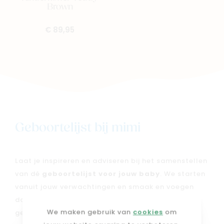
Brown
€ 89,95
Geboortelijst bij mimi
Laat je inspireren en adviseren bij het samenstellen
van dé
geboortelijst voor jouw baby
. We starten
vanuit jouw verwachtingen en smaak en voegen
daar onze expertise aan toe, zodat je een
We maken gebruik van
cookies
om
geboortelijst krijgt die écht bij jou en je kleintje