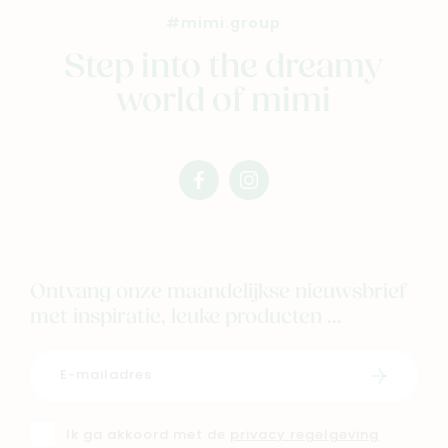
Outlet
#mimi.group
Step into the dreamy
Geboortelijsten
Cadeaulijsten
world of mimi
facebook
instagram
mimi
mimi
Ontvang onze maandelijkse nieuwsbrief
met inspiratie, leuke producten ...
Schrijf i
Ik ga akkoord met de
privacy regelgeving