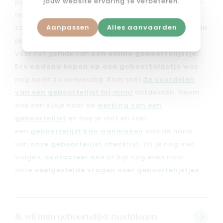
jouw website ervaring te verbeteren.
past. Met een
geboortelijst bij mimi
stel je in een
mum van tijd het perfecte lijstje samen. Je kan er
Aanpassen
Alles aanvaarden
zowel kiezen om
een geboortelijstje te leggen in
je favoriete mimi winkel
, als dat je kan kiezen
voor het gemak van
een online geboortelijstje
.
Een
cadeau kopen op een geboortelijstje
was
nog nooit zo eenvoudig. Kom snel
de voordelen
van een geboortelijst bij mimi
ontdekken. Neem
ook een kijkje naar de
werking van een
geboortelijst
en hoe je vlot en snel
een
geboortelijst kan aanmaken
aan de hand
van
onze geboortelijst checklist
. Zit je nog met
vragen,
contacteer ons
of kijk nog even naar
onze
veelgestelde vragen over geboortelijstjes
.
Ik wil mijn geboortelijst raadplegen