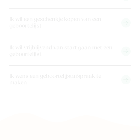
Ik wil een geschenkje kopen van een
geboortelijst
Ik wil vrijblijvend van start gaan met een
geboortelijst
Nieuw
Back to school
Ik wens een geboortelijstafspraak te
Merken
maken
Kaartje & doopsuikers
Ons verhaal
Contacteer ons
Veelgestelde vragen
Cadeaubon
Blog & inspiratie