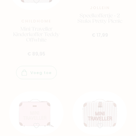
Family
Winkels
JOLLEIN
Speelkoffertje - 2
Stuks Pretty Picnic
CHILDHOME
Mini Traveller
Kinderkoffer Teddy
€ 17,99
Offwhite
€ 89,95
Voeg toe