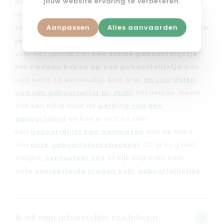
jouw website ervaring te verbeteren.
past. Met een
geboortelijst bij mimi
stel je in een
mum van tijd het perfecte lijstje samen. Je kan er
Aanpassen
Alles aanvaarden
zowel kiezen om
een geboortelijstje te leggen in
je favoriete mimi winkel
, als dat je kan kiezen
voor het gemak van
een online geboortelijstje
.
Een
cadeau kopen op een geboortelijstje
was
nog nooit zo eenvoudig. Kom snel
de voordelen
van een geboortelijst bij mimi
ontdekken. Neem
ook een kijkje naar de
werking van een
geboortelijst
en hoe je vlot en snel
een
geboortelijst kan aanmaken
aan de hand
van
onze geboortelijst checklist
. Zit je nog met
vragen,
contacteer ons
of kijk nog even naar
onze
veelgestelde vragen over geboortelijstjes
.
Ik wil mijn geboortelijst raadplegen