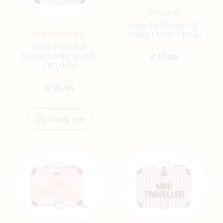
Family
Winkels
JOLLEIN
Speelkoffertje - 2
Stuks Pretty Picnic
CHILDHOME
Mini Traveller
Kinderkoffer Teddy
€ 17,99
Offwhite
€ 89,95
Voeg toe