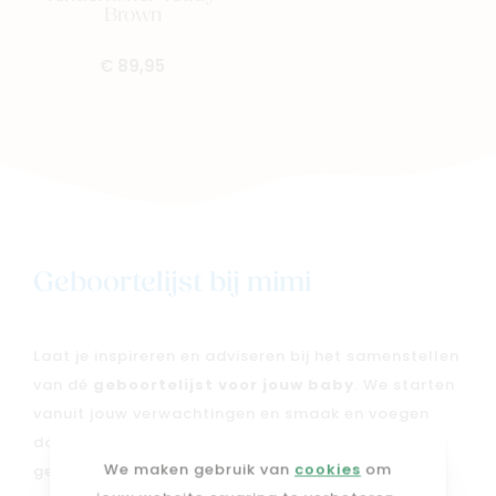
Brown
€ 89,95
Geboortelijst bij mimi
Laat je inspireren en adviseren bij het samenstellen
van dé
geboortelijst voor jouw baby
. We starten
vanuit jouw verwachtingen en smaak en voegen
daar onze expertise aan toe, zodat je een
We maken gebruik van
cookies
om
geboortelijst krijgt die écht bij jou en je kleintje