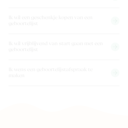
Ik wil een geschenkje kopen van een
geboortelijst
Ik wil vrijblijvend van start gaan met een
geboortelijst
Nieuw
Back to school
Ik wens een geboortelijstafspraak te
Merken
maken
Kaartje & doopsuikers
Ons verhaal
Contacteer ons
Veelgestelde vragen
Cadeaubon
Blog & inspiratie