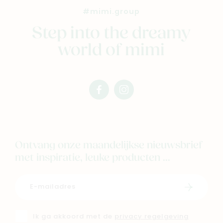
Outlet
#mimi.group
Step into the dreamy
Geboortelijsten
Cadeaulijsten
world of mimi
facebook
instagram
mimi
mimi
Ontvang onze maandelijkse nieuwsbrief
met inspiratie, leuke producten ...
Schrijf i
Ik ga akkoord met de
privacy regelgeving