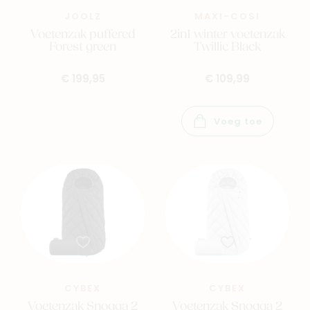
JOOLZ
MAXI-COSI
Voetenzak puffered
2in1 winter voetenzak
Forest green
Twillic Black
€ 199,95
€ 109,99
Voeg toe
CYBEX
CYBEX
Voetenzak Snogga 2
Voetenzak Snogga 2