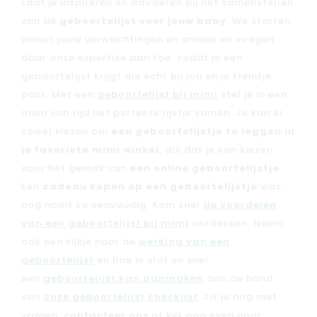
Laat je inspireren en adviseren bij het samenstellen
van dé
geboortelijst voor jouw baby
. We starten
vanuit jouw verwachtingen en smaak en voegen
daar onze expertise aan toe, zodat je een
geboortelijst krijgt die écht bij jou en je kleintje
past. Met een
geboortelijst bij mimi
stel je in een
mum van tijd het perfecte lijstje samen. Je kan er
zowel kiezen om
een geboortelijstje te leggen in
je favoriete mimi winkel
, als dat je kan kiezen
voor het gemak van
een online geboortelijstje
.
Een
cadeau kopen op een geboortelijstje
was
nog nooit zo eenvoudig. Kom snel
de voordelen
van een geboortelijst bij mimi
ontdekken. Neem
ook een kijkje naar de
werking van een
geboortelijst
en hoe je vlot en snel
een
geboortelijst kan aanmaken
aan de hand
van
onze geboortelijst checklist
. Zit je nog met
vragen,
contacteer ons
of kijk nog even naar