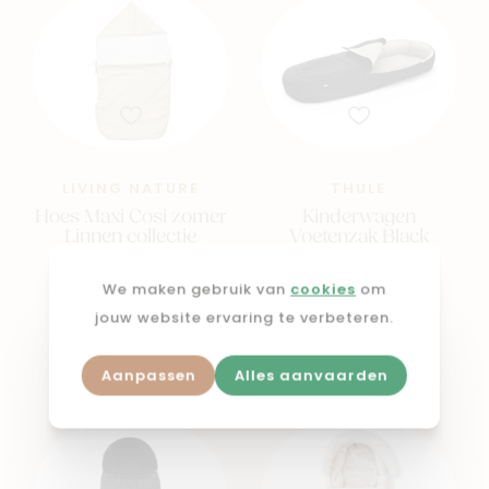
LIVING NATURE
THULE
Hoes Maxi Cosi zomer
Kinderwagen
Linnen collectie
Voetenzak Black
€ 125,00
€ 149,95
We maken gebruik van
cookies
om
jouw website ervaring te verbeteren.
Voeg toe
Voeg toe
Aanpassen
Alles aanvaarden