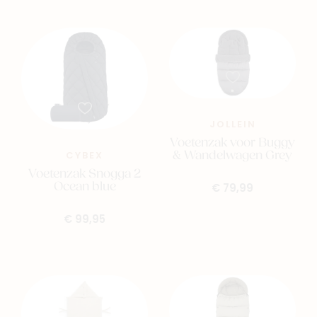
Nieuw
Back to school
Merken
Kaartje & doopsuikers
JOLLEIN
Ons verhaal
Voetenzak voor Buggy
Contacteer ons
& Wandelwagen Grey
CYBEX
Veelgestelde vragen
Voetenzak Snogga 2
Ocean blue
€ 79,99
Cadeaubon
Blog & inspiratie
€ 99,95
Outlet
Geboortelijsten
Cadeaulijsten