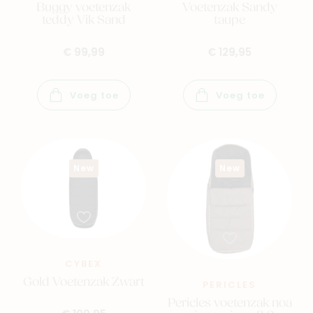
Buggy voetenzak
Voetenzak Sandy
teddy Vik Sand
taupe
€ 99,99
€ 129,95
Voeg toe
Voeg toe
New
New
CYBEX
Gold Voetenzak Zwart
PERICLES
Pericles voetenzak noa