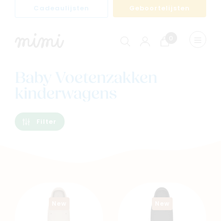
Cadeaulijsten
Geboortelijsten
0
Winkelwagen
Menu
weerge
Baby Voetenzakken
kinderwagens
Filter
New
New