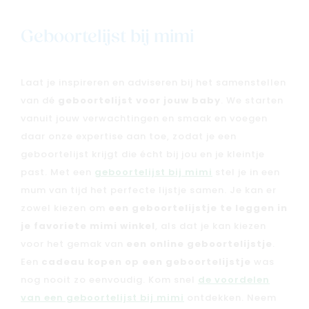
Geboortelijst bij mimi
Laat je inspireren en adviseren bij het samenstellen
van dé
geboortelijst voor jouw baby
. We starten
vanuit jouw verwachtingen en smaak en voegen
daar onze expertise aan toe, zodat je een
geboortelijst krijgt die écht bij jou en je kleintje
past. Met een
geboortelijst bij mimi
stel je in een
mum van tijd het perfecte lijstje samen. Je kan er
zowel kiezen om
een geboortelijstje te leggen in
je favoriete mimi winkel
, als dat je kan kiezen
voor het gemak van
een online geboortelijstje
.
Een
cadeau kopen op een geboortelijstje
was
nog nooit zo eenvoudig. Kom snel
de voordelen
van een geboortelijst bij mimi
ontdekken. Neem