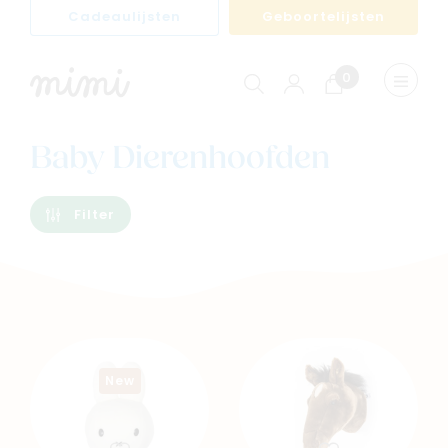
Cadeaulijsten
Geboortelijsten
0
Winkelwagen
Menu
weerge
Baby Dierenhoofden
Filter
New