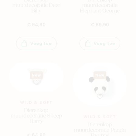
Dierenkop
Dierenkop
muurdecoratie Deer
muurdecoratie
Billy
Elephant George
€ 64,90
€ 69,90
Voeg toe
Voeg toe
New
New
WILD & SOFT
Dierenkop
muurdecoratie Sheep
WILD & SOFT
Harry
Dierenkop
muurdecoratie Panda
Thomas
€ 64,90