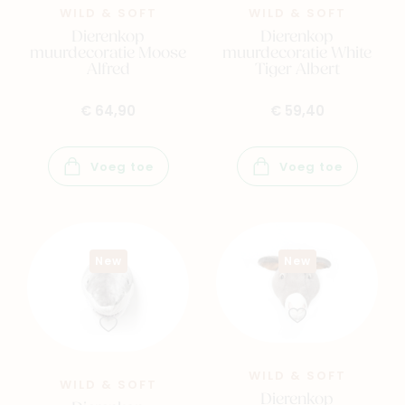
WILD & SOFT
WILD & SOFT
Dierenkop
Dierenkop
muurdecoratie Moose
muurdecoratie White
Alfred
Tiger Albert
€ 64,90
€ 59,40
Navigeer naar
Voeg toe
Voeg toe
Baby
Kids
Family
Winkels
New
New
WILD & SOFT
WILD & SOFT
Dierenkop