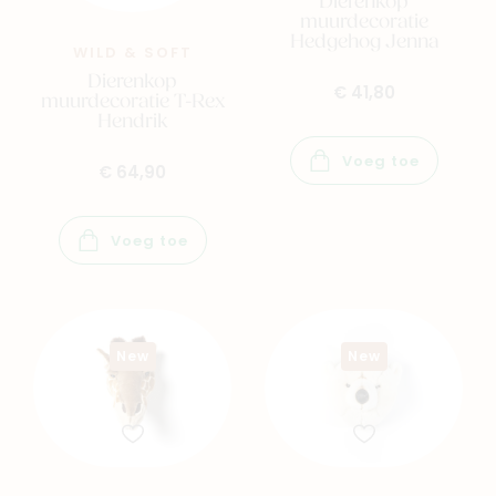
Dierenkop
muurdecoratie
Hedgehog Jenna
WILD & SOFT
Dierenkop
€ 41,80
muurdecoratie T-Rex
Hendrik
Voeg toe
€ 64,90
Voeg toe
New
New