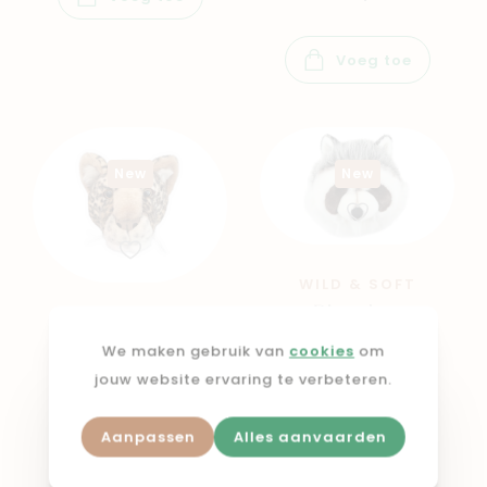
Voeg toe
New
New
WILD & SOFT
Dierenkop
WILD & SOFT
muurdecoratie
Dierenkop
Raccoon Josh
We maken gebruik van
cookies
om
muurdecoratie
jouw website ervaring te verbeteren.
Leopard Charlie
€ 41,80
Aanpassen
Alles aanvaarden
€ 41,80
Voeg toe