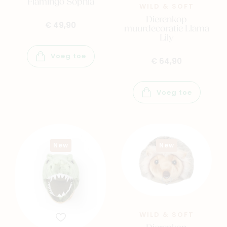
Flamingo Sophia
WILD & SOFT
Dierenkop
€ 49,90
muurdecoratie Llama
Lily
Voeg toe
€ 64,90
Voeg toe
New
New
WILD & SOFT