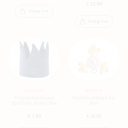
€ 22,99
Voeg toe
Voeg toe
JOLLEIN
MUSHIE
Verjaardagskroon
Suction spinner toy
12x35cm Jeans Blue
Bee
€ 7,99
€ 14,50