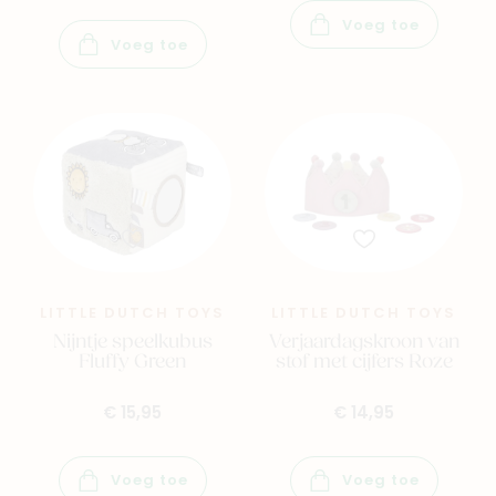
Veelgestelde vragen
Voeg toe
Cadeaubon
Voeg toe
Blog & inspiratie
Outlet
Geboortelijsten
Cadeaulijsten
LITTLE DUTCH TOYS
LITTLE DUTCH TOYS
Nijntje speelkubus
Verjaardagskroon van
Fluffy Green
stof met cijfers Roze
€ 15,95
€ 14,95
Voeg toe
Voeg toe