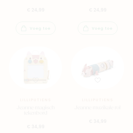
€ 24,99
€ 24,99
Voeg toe
Voeg toe
Nieuw
Back to school
Merken
LILLIPUTIENS
LILLIPUTIENS
Kaartje & doopsuikers
Jeanne magisch
Jeanne muzikale rol
tekenbord
Ons verhaal
€ 34,99
Contacteer ons
€ 34,99