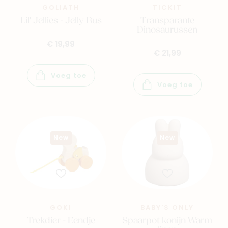
GOLIATH
TICKIT
Lil' Jellies - Jelly Bus
Transparante
Dinosaurussen
€ 19,99
€ 21,99
Voeg toe
Voeg toe
New
New
Navigeer naar
Baby
Kids
Family
Winkels
GOKI
BABY'S ONLY
Trekdier - Eendje
Spaarpot konijn Warm