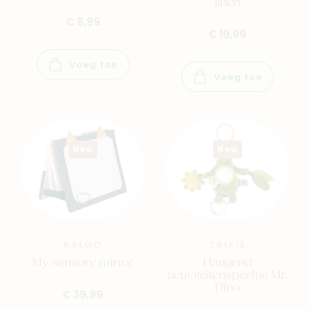
linen
€ 8,99
€ 19,99
Voeg toe
Voeg toe
New
New
KALOO
TRIXIE
My sensory mirror
Hangend
activiteitenspeeltje Mr.
Dino
€ 39,99