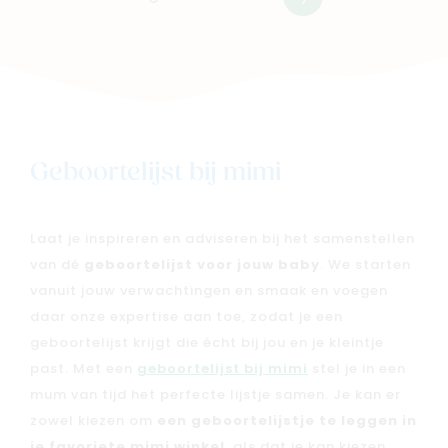
Volgende
Geboortelijst bij mimi
Laat je inspireren en adviseren bij het samenstellen
van dé
geboortelijst voor jouw baby
. We starten
vanuit jouw verwachtingen en smaak en voegen
daar onze expertise aan toe, zodat je een
geboortelijst krijgt die écht bij jou en je kleintje
past. Met een
geboortelijst bij mimi
stel je in een
mum van tijd het perfecte lijstje samen. Je kan er
zowel kiezen om
een geboortelijstje te leggen in
je favoriete mimi winkel
, als dat je kan kiezen