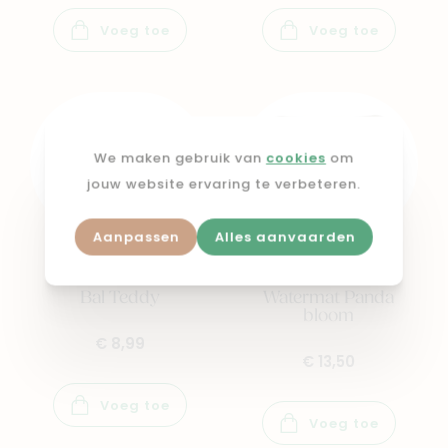
Voeg toe
Voeg toe
We maken gebruik van
cookies
om
jouw website ervaring te verbeteren.
Aanpassen
Alles aanvaarden
NATTOU
TAF TOYS
Bal Teddy
Watermat Panda
bloom
€ 8,99
€ 13,50
Voeg toe
Voeg toe