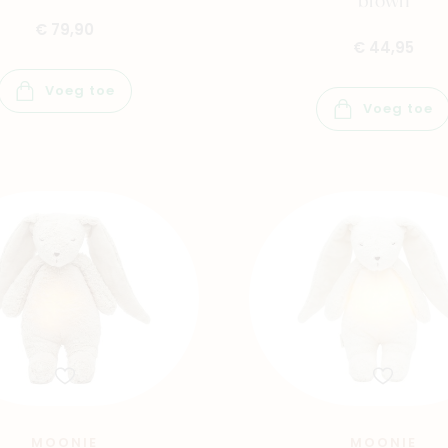
brown
€ 79,90
€ 44,95
Winkels
Voeg toe
Voeg toe
MOONIE
MOONIE