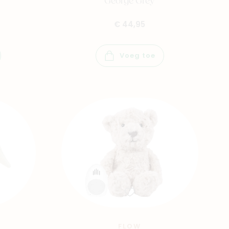
George Grey
€ 44,95
Voeg toe
FLOW