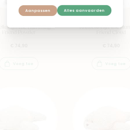
Aanpassen
Alles aanvaarden
MOONIE
MOONIE
elkonijn The Humming
Knuffelkonijn The H
Friend Powder
Friend Cloud
€ 74,90
€ 74,90
Voeg toe
Voeg toe