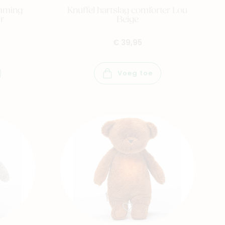
umming
Knuffel hartslag comforter Lou
r
Beige
€ 39,95
Voeg toe