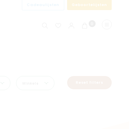
Cadeaulijsten
Geboortelijsten
0
Winkelwagen
Menu
Reset filters
Winkels