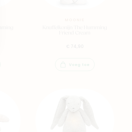
MOONIE
umming
Knuffelkonijn The Humming
Friend Cream
€ 74,90
Voeg toe