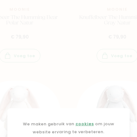
MOONIE
MOONIE
lbeer The Humming Bear
Knuffelbeer The Hummi
Polar Natur
Gray Natur
€ 79,90
€ 79,90
Voeg toe
Voeg toe
We maken gebruik van
cookies
om jouw
website ervaring te verbeteren.