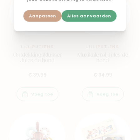
Aanpassen
Alles aanvaarden
LILLIPUTIENS
LILLIPUTIENS
Ontdekkingsklusser
Muzikale rol Jules de
Jules de hond
hond
€ 39,99
€ 34,99
Voeg toe
Voeg toe