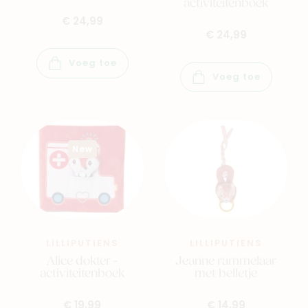
activiteitenboek
Family
Winkels
€ 24,99
€ 24,99
Voeg toe
Voeg toe
New
LILLIPUTIENS
LILLIPUTIENS
Alice dokter -
Jeanne rammelaar
activiteitenboek
met belletje
€ 19,99
€ 14,99