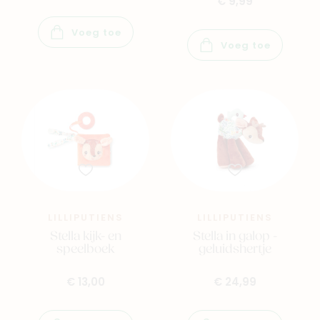
€ 9,99
Voeg toe
Voeg toe
Nieuw
Back to school
Merken
Kaartje & doopsuikers
Ons verhaal
LILLIPUTIENS
LILLIPUTIENS
Stella kijk- en
Stella in galop -
Contacteer ons
speelboek
geluidshertje
Veelgestelde vragen
€ 13,00
€ 24,99
Cadeaubon
Blog & inspiratie