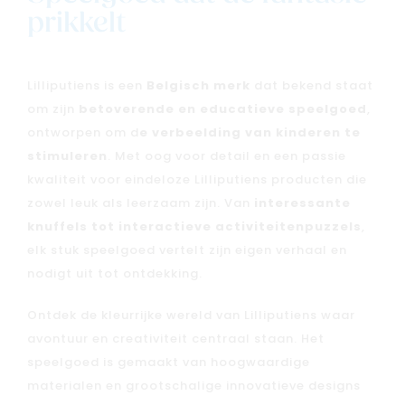
prikkelt
Lilliputiens is een
Belgisch merk
dat bekend staat
om zijn
betoverende en educatieve speelgoed
,
ontworpen om d
e verbeelding van kinderen te
stimuleren
. Met oog voor detail en een passie
kwaliteit voor eindeloze Lilliputiens producten die
zowel leuk als leerzaam zijn. Van
interessante
knuffels tot interactieve activiteitenpuzzels
,
elk stuk speelgoed vertelt zijn eigen verhaal en
nodigt uit tot ontdekking.
Ontdek de kleurrijke wereld van Lilliputiens waar
avontuur en creativiteit centraal staan. Het
speelgoed is gemaakt van hoogwaardige
materialen en grootschalige innovatieve designs