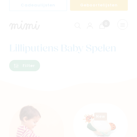
Cadeaulijsten
Geboortelijsten
0
Winkelwagen
Menu
weerge
Lilliputiens Baby Spelen
Filter
New