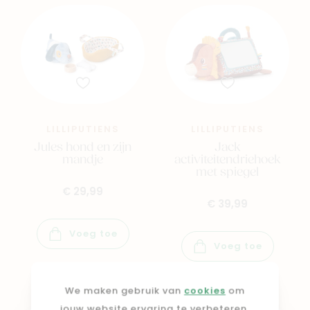
LILLIPUTIENS
LILLIPUTIENS
Jules hond en zijn
Jack
mandje
activiteitendriehoek
met spiegel
€ 29,99
€ 39,99
Voeg toe
Voeg toe
We maken gebruik van
cookies
om
jouw website ervaring te verbeteren.