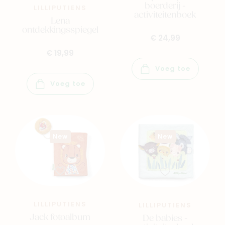
boerderij -
LILLIPUTIENS
activiteitenboek
Lena
ontdekkingsspiegel
€ 24,99
€ 19,99
Voeg toe
Voeg toe
New
New
Navigeer naar
Baby
Kids
LILLIPUTIENS
LILLIPUTIENS
Jack fotoalbum
De babies -