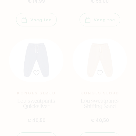
€ 14,99
€ 55,00
Voeg toe
Voeg toe
KONGES SLØJD
KONGES SLØJD
Lou sweatpants
Lou sweatpants
Quicksilver
Shifting Sand
€ 40,50
€ 40,50