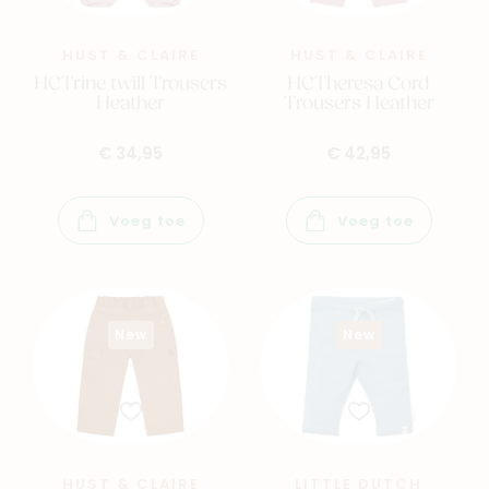
HUST & CLAIRE
HUST & CLAIRE
HCTrine twill Trousers
HCTheresa Cord
Heather
Trousers Heather
€ 34,95
€ 42,95
Voeg toe
Voeg toe
Navigeer naar
New
New
Baby
Kids
Family
Winkels
HUST & CLAIRE
LITTLE DUTCH