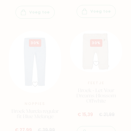
Voeg toe
Voeg toe
30%
30%
FEETJE
Broek - Let Your
Nieuw
Dreams Blossom
Offwhite
Back to school
NOPPIES
Merken
Broek Murcia regular
€ 15,39
€ 21,99
fit Blue Melange
Kaartje & doopsuikers
Ons verhaal
€ 27,99
€ 39,99