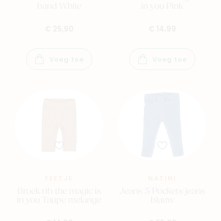
band White
in you Pink
€ 25,90
€ 14,99
Voeg toe
Voeg toe
FEETJE
NATINI
Broek rib the magic is
Jeans 5 Pockets jeans
in you Taupe melange
blauw