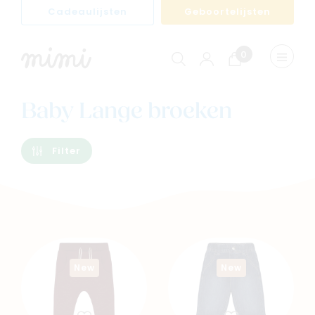
Cadeaulijsten
Geboortelijsten
0
Winkelwagen
Menu
weerge
Baby Lange broeken
Filter
New
New