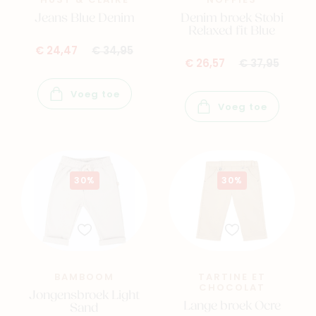
HUST & CLAIRE
NOPPIES
Jeans Blue Denim
Denim broek Stobi
Relaxed fit Blue
€ 24,47
€ 34,95
€ 26,57
€ 37,95
Voeg toe
Voeg toe
30%
30%
BAMBOOM
TARTINE ET
CHOCOLAT
Jongensbroek Light
Lange broek Ocre
Sand