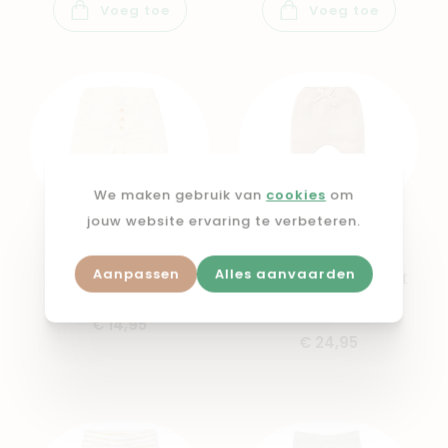
Voeg toe
Voeg toe
We maken gebruik van
cookies
om
jouw website ervaring te verbeteren.
LITTLE DUTCH
LITTLE DUTCH
Aanpassen
Alles aanvaarden
Broek Creme
Gebreide broek Soft
Beige Melee
€ 14,95
€ 24,95