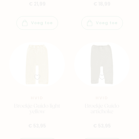
€ 21,99
€ 18,99
Voeg toe
Voeg toe
HVID
HVID
Broekje Guido light
Broekje Guido
yellow
artichoke
€ 53,95
€ 53,95