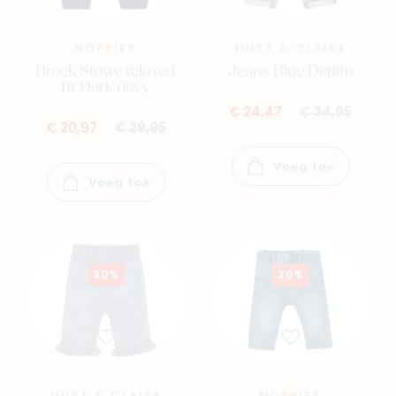
NOPPIES
HUST & CLAIRE
Broek Stowe relaxed
Jeans Blue Denim
fit Dark navy
€ 24,47
€ 34,95
€ 20,97
€ 29,95
Voeg toe
Voeg toe
30%
30%