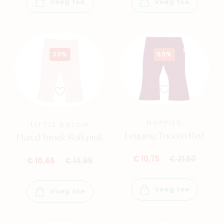
Voeg toe
Voeg toe
30%
50%
NOPPIES
LITTLE DUTCH
Legging Toccoa Red
Flared broek Soft pink
€ 10,75
€ 21,50
€ 10,46
€ 14,95
Voeg toe
Voeg toe