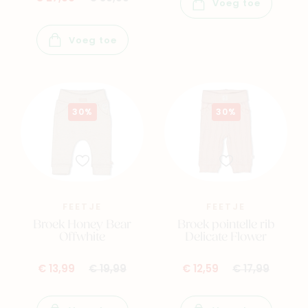
Voeg toe
Contacteer ons
Veelgestelde vragen
Voeg toe
Cadeaubon
Blog & inspiratie
Outlet
30%
30%
Geboortelijsten
Cadeaulijsten
FEETJE
FEETJE
Broek Honey Bear
Broek pointelle rib
Offwhite
Delicate Flower
€ 13,99
€ 19,99
€ 12,59
€ 17,99