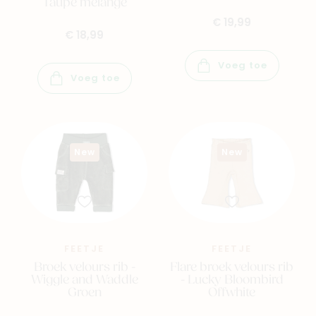
Taupe melange
€ 19,99
€ 18,99
Voeg toe
Voeg toe
New
New
FEETJE
FEETJE
Broek velours rib -
Flare broek velours rib
Wiggle and Waddle
- Lucky Bloombird
Groen
Offwhite