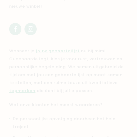
nieuwe winkel!
facebook
instagram
mimi
mimi
Wanneer je
jouw geboortelijst
nu bij mimi
Oudenaarde legt, kies je voor rust, vertrouwen en
persoonlijke begeleiding. We nemen uitgebreid de
tijd om met jou een geboortelijst op maat samen
te stellen, met een ruime keuze uit kwalitatieve
topmerken
die écht bij jullie passen.
Wat onze klanten het meest waarderen?
De persoonlijke opvolging doorheen het hele
traject