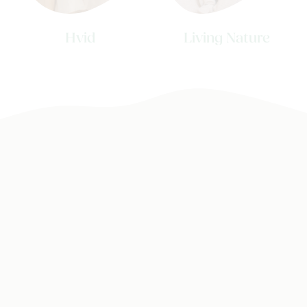
Back to school
Merken
Hvid
Living Nature
Kaartje & doopsuikers
Ons verhaal
Contacteer ons
Veelgestelde vragen
Cadeaubon
Blog & inspiratie
Outlet
Geboortelijsten
Cadeaulijsten