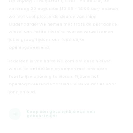
Op vrijdag 21 augustus (10.00 - 20.00 uur) en
zaterdag 22 augustus (10.00 - 18.00 uur) openen
Baby
Kids
we met veel plezier de deuren van mimi
Oudenaarde! We nemen met trots de bestaande
Family
Winkels
winkel van Petite Histoire over en verwelkomen
jullie graag tijdens ons feestelijke
openingsweekend.
Iedereen is van harte welkom om onze nieuwe
winkel te ontdekken en samen met ons deze
feestelijke opening te vieren. Tijdens het
openingsweekend voorzien we leuke acties voor
jong en oud.
Koop een geschenkje van een
geboortelijst