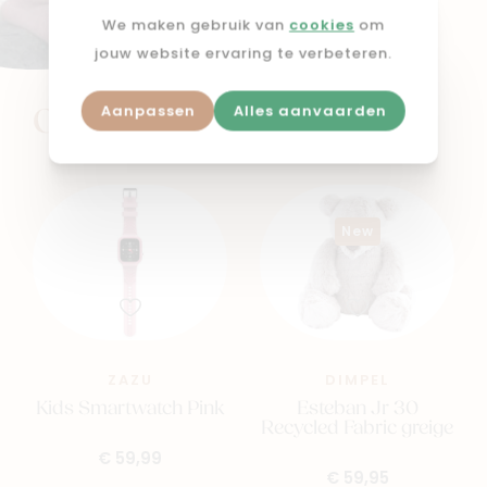
We maken gebruik van
cookies
om
jouw website ervaring te verbeteren.
Aanpassen
Alles aanvaarden
Ontdek onze favorieten
New
ZAZU
DIMPEL
Kids Smartwatch Pink
Esteban Jr 30
Recycled Fabric greige
€ 59,99
€ 59,95