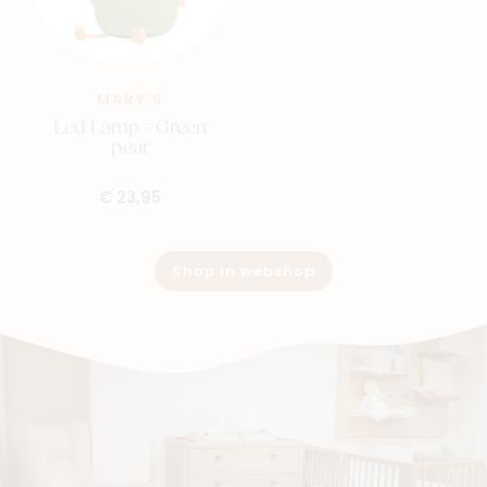
MARY'S
Led Lamp - Green
pear
€ 23,95
Shop in webshop