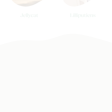
Jellycat
Lilliputiens
Nieuw
Back to school
Merken
Kaartje & doopsuikers
Ons verhaal
Contacteer ons
Veelgestelde vragen
Cadeaubon
Blog & inspiratie
Outlet