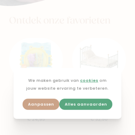
Ontdek onze favorieten
We maken gebruik van
cookies
om
jouw website ervaring te verbeteren.
GLO PALS
MAILEG
Sensory play tool
Vintage single bed,
Aanpassen
Alles aanvaarden
speelset
Mouse Mint
€ 24,95
€ 32,50