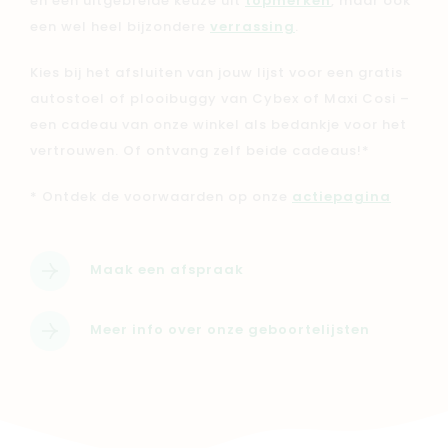
en een uitgebreide keuze uit
topmerken
, maar ook
een wel heel bijzondere
verrassing
.
Kies bij het afsluiten van jouw lijst voor een gratis
autostoel of plooibuggy van Cybex of Maxi Cosi –
een cadeau van onze winkel als bedankje voor het
vertrouwen. Of ontvang zelf beide cadeaus!*
* Ontdek de voorwaarden op onze
actiepagina
Maak een afspraak
Meer info over onze geboortelijsten