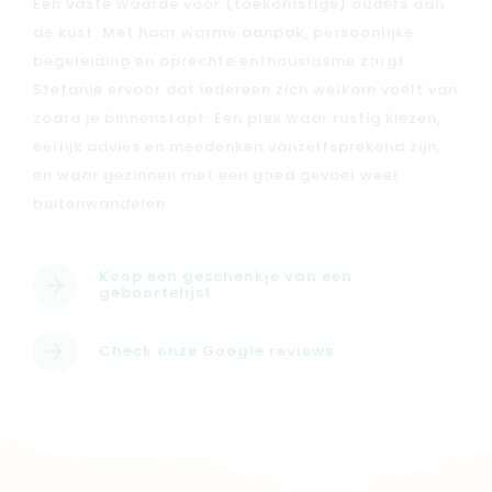
Baby
Kids
Een vaste waarde voor (toekomstige) ouders aan
de kust. Met haar warme aanpak, persoonlijke
begeleiding en oprechte enthousiasme zorgt
Family
Winkels
Stefanie ervoor dat iedereen zich welkom voelt van
zodra je binnenstapt. Een plek waar rustig kiezen,
eerlijk advies en meedenken vanzelfsprekend zijn,
en waar gezinnen met een goed gevoel weer
buitenwandelen.
Koop een geschenkje van een
geboortelijst
Check onze Google reviews