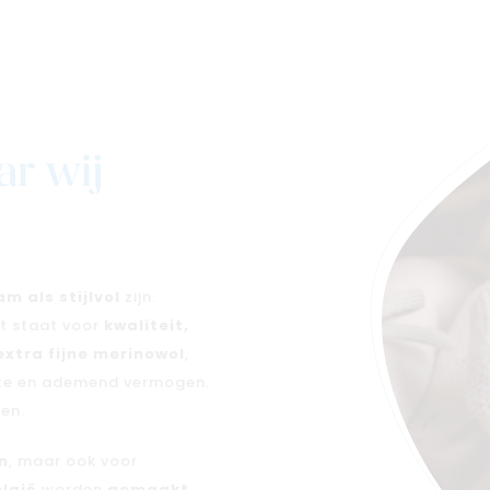
ar wij
m als stijlvol
zijn.
t staat voor
kwaliteit,
extra fijne merinowol
,
mte en ademend vermogen.
ren.
n
, maar ook voor