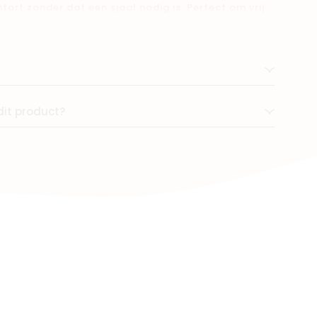
ort zonder dat een sjaal nodig is. Perfect om vrij
gen. Merinowol is ademend, zelfreinigend en zacht
k ideaal voor kinderen met eczeem.
dit product?