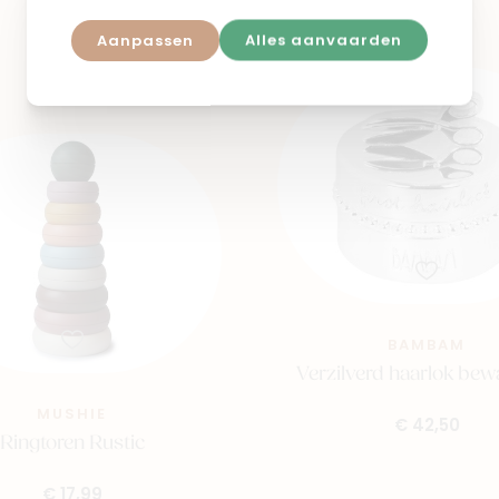
Aanpassen
Alles aanvaarden
BAMBAM
Verzilverd haarlok be
MUSHIE
€ 42,50
Ringtoren Rustic
€ 17,99