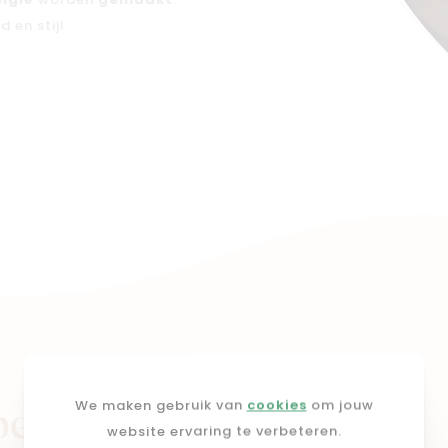
elgië
worden
gemaakt
.
 en stijl.
We maken gebruik van
cookies
om jouw
pers
website ervaring te verbeteren.