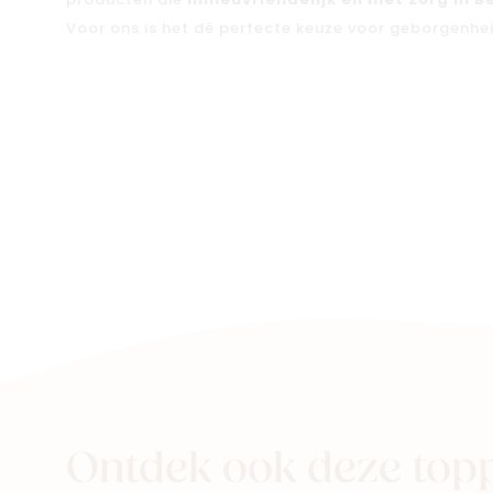
producten die
milieuvriendelijk en met zorg in B
Voor ons is het dé perfecte keuze voor geborgenheid
Ontdek ook deze top