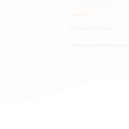
hals bieden warmte en comf
te spelen tijdens koude da
Winkels
Lees meer
voor gevoelige huidjes, oo
Product informatie
Wens je verdere info over 