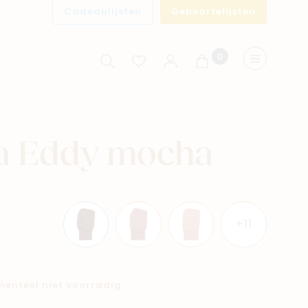
Cadeaulijsten
Geboortelijsten
0
Winkelwagen
Menu
va Eddy mocha
+11
omenteel niet voorradig