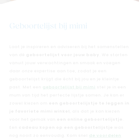
Geboortelijst bij mimi
Laat je inspireren en adviseren bij het samenstellen
Nieuw
van dé
geboortelijst voor jouw baby
. We starten
Back to school
vanuit jouw verwachtingen en smaak en voegen
Merken
daar onze expertise aan toe, zodat je een
Kaartje & doopsuikers
geboortelijst krijgt die écht bij jou en je kleintje
Ons verhaal
past. Met een
geboortelijst bij mimi
stel je in een
mum van tijd het perfecte lijstje samen. Je kan er
Contacteer ons
zowel kiezen om
een geboortelijstje te leggen in
Veelgestelde vragen
je favoriete mimi winkel
, als dat je kan kiezen
Cadeaubon
voor het gemak van
een online geboortelijstje
.
Blog & inspiratie
Een
cadeau kopen op een geboortelijstje
was
Outlet
nog nooit zo eenvoudig. Kom snel
de voordelen