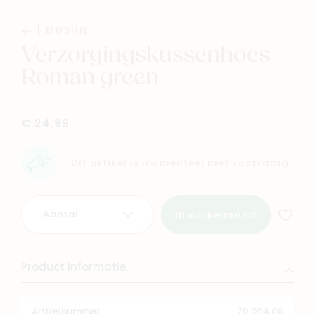
MUSHIE
Verzorgingskussenhoes
Roman green
Navigeer naar
€ 24,99
Baby
Kids
Dit artikel is momenteel niet voorradig
Family
Winkels
Aantal
In winkelmand
Product informatie
Artikelnummer
70.054.06