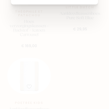
LITTLE DUTCH
THÉOPHILE ET
Aankleedkussenhoes
PATACHOU
Pure Soft Blue
Hoes
verzorgingskussen -
€ 29,95
Badstof + katoen
Carrousel
€ 169,00
POETREE KIDS