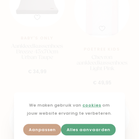
BABY'S ONLY
Aankleedkussenhoes
POETREE KIDS
Breeze 45x70cm
Chevron
Urban Taupe
aankleedkussenhoes
Light Pink
€ 34,99
€ 49,95
We maken gebruik van
cookies
om
jouw website ervaring te verbeteren.
Aanpassen
Alles aanvaarden