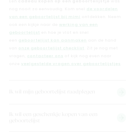
Een
cadeau kopen op een geboortelijstje
was
nog nooit zo eenvoudig. Kom snel
de voordelen
van een geboortelijst bij mimi
ontdekken. Neem
ook een kijkje naar de
werking van een
geboortelijst
en hoe je vlot en snel
een
geboortelijst kan aanmaken
aan de hand
van
onze geboortelijst checklist
. Zit je nog met
vragen,
contacteer ons
of kijk nog even naar
onze
veelgestelde vragen over geboortelijstjes
.
Nieuw
Ik wil mijn geboortelijst raadplegen
Back to school
Merken
Kaartje & doopsuikers
Ik wil een geschenkje kopen van een
geboortelijst
Ons verhaal
Contacteer ons