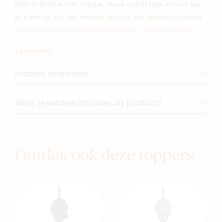
Hier is Blinkie van Elodie, deze schattige vriend die
je kleintje blij zal maken. Houdt het midden tussen
een knuffel en een klein dekentje. Gemaakt van
mousseline katoenvezels en vol schattige kleine
Lees meer
details. Dankzij zijn perfecte formaat volgt hij je
overal. Net als de rest van ons wordt Blinkie
Product informatie
zachter en knuffeliger met elke knuffel die ze
krijgt!
Wens je verdere info over dit product?
Ontdek ook deze toppers