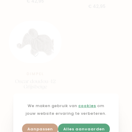
€ 42,95
€ 42,95
DIMPEL
Oscar doudou 42
Grijsbeige
€ 39,95
We maken gebruik van
cookies
om
jouw website ervaring te verbeteren.
Shop in webshop
Aanpassen
Alles aanvaarden