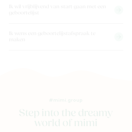
Veelgestelde vragen
Ik wil vrijblijvend van start gaan met een
geboortelijst
Cadeaubon
Blog & inspiratie
Outlet
Ik wens een geboortelijstafspraak te
maken
Geboortelijsten
Cadeaulijsten
#mimi.group
Step into the dreamy
world of mimi