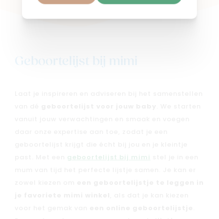
Geboortelijst bij mimi
Laat je inspireren en adviseren bij het samenstellen
van dé
geboortelijst voor jouw baby
. We starten
vanuit jouw verwachtingen en smaak en voegen
daar onze expertise aan toe, zodat je een
geboortelijst krijgt die écht bij jou en je kleintje
past. Met een
geboortelijst bij mimi
stel je in een
mum van tijd het perfecte lijstje samen. Je kan er
zowel kiezen om
een geboortelijstje te leggen in
je favoriete mimi winkel
, als dat je kan kiezen
voor het gemak van
een online geboortelijstje
.