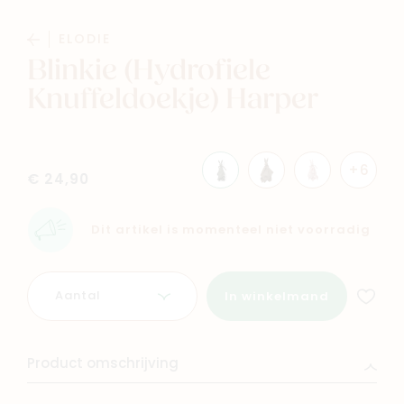
Baby
Kids
ELODIE
Blinkie (Hydrofiele
Family
Winkels
Knuffeldoekje) Harper
+6
€ 24,90
Dit artikel is momenteel niet voorradig
Aantal
In winkelmand
Product omschrijving