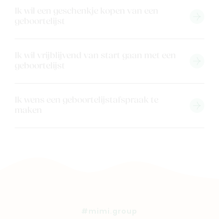
Ons verhaal
Ik wil een geschenkje kopen van een
geboortelijst
Contacteer ons
Veelgestelde vragen
Cadeaubon
Ik wil vrijblijvend van start gaan met een
geboortelijst
Blog & inspiratie
Outlet
Ik wens een geboortelijstafspraak te
maken
Geboortelijsten
Cadeaulijsten
#mimi.group