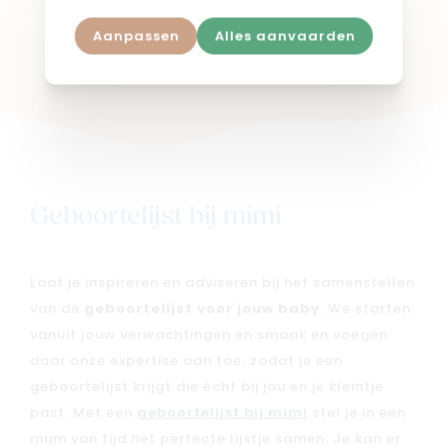
Aanpassen
Alles aanvaarden
Shop in webshop
Geboortelijst bij mimi
Laat je inspireren en adviseren bij het samenstellen
van dé
geboortelijst voor jouw baby
. We starten
vanuit jouw verwachtingen en smaak en voegen
daar onze expertise aan toe, zodat je een
geboortelijst krijgt die écht bij jou en je kleintje
past. Met een
geboortelijst bij mimi
stel je in een
mum van tijd het perfecte lijstje samen. Je kan er