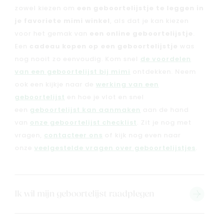
zowel kiezen om
een geboortelijstje te leggen in
je favoriete mimi winkel
, als dat je kan kiezen
voor het gemak van
een online geboortelijstje
.
Een
cadeau kopen op een geboortelijstje
was
nog nooit zo eenvoudig. Kom snel
de voordelen
van een geboortelijst bij mimi
ontdekken. Neem
ook een kijkje naar de
werking van een
geboortelijst
en hoe je vlot en snel
een
geboortelijst kan aanmaken
aan de hand
van
onze geboortelijst checklist
. Zit je nog met
vragen,
contacteer ons
of kijk nog even naar
onze
veelgestelde vragen over geboortelijstjes
.
Nieuw
Back to school
Ik wil mijn geboortelijst raadplegen
Merken
Kaartje & doopsuikers