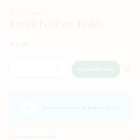
Baby
Kids
NATTOU
Knuffel olifant Teddy
Family
Winkels
€ 17,99
Aantal
In winkelmand
Toevoegen aan je geboortelijst
Product informatie