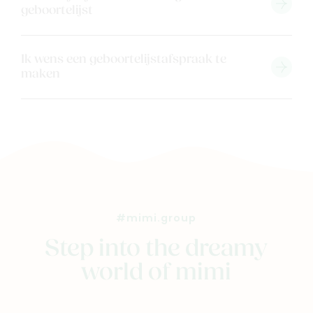
geboortelijst
Cadeaubon
Blog & inspiratie
Ik wens een geboortelijstafspraak te
Outlet
maken
Geboortelijsten
Cadeaulijsten
#mimi.group
Step into the dreamy
world of mimi