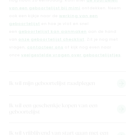
nog nooit zo eenvoudig. Kom snel
de voordelen
van een geboortelijst bij mimi
ontdekken. Neem
ook een kijkje naar de
werking van een
geboortelijst
en hoe je vlot en snel
een
geboortelijst kan aanmaken
aan de hand
van
onze geboortelijst checklist
. Zit je nog met
vragen,
contacteer ons
of kijk nog even naar
onze
veelgestelde vragen over geboortelijstjes
.
Nieuw
Ik wil mijn geboortelijst raadplegen
Back to school
Merken
Kaartje & doopsuikers
Ik wil een geschenkje kopen van een
geboortelijst
Ons verhaal
Contacteer ons
Ik wil vrijblijvend van start gaan met een
Veelgestelde vragen