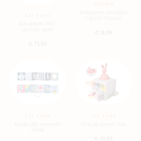
JOLLEIN
Babygym speeltjes
TAF TOYS
(4pcs) Nougat
Savannah 360°
activity gym
€ 19,99
€ 73,00
TAF TOYS
TAF TOYS
Koala clip on pram
Pop up tissue box
book
€ 25,90