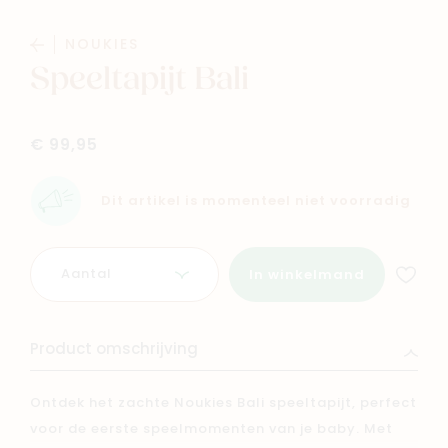
Baby
Kids
NOUKIES
Speeltapijt Bali
Family
Winkels
€ 99,95
Dit artikel is momenteel niet voorradig
Aantal
In winkelmand
Product omschrijving
Ontdek het zachte Noukies Bali speeltapijt, perfect
voor de eerste speelmomenten van je baby. Met