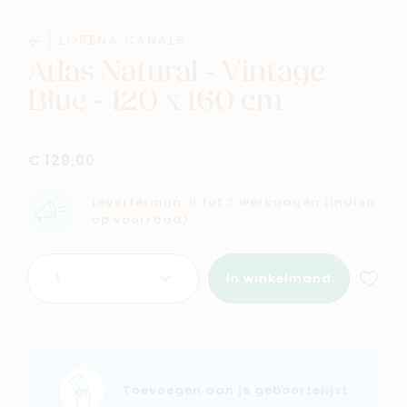
LORENA CANALS
Atlas Natural - Vintage
Blue - 120 x 160 cm
Navigeer naar
€ 129,00
Levertermijn: 5 tot 7 werkdagen (indien
Baby
Kids
op voorraad)
Aantal
Family
Winkels
In winkelmand
Toevoegen aan je geboortelijst