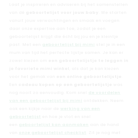
Laat je inspireren en adviseren bij het samenstellen
Kaartje & doopsuikers
van dé
geboortelijst voor jouw baby
. We starten
Ons verhaal
vanuit jouw verwachtingen en smaak en voegen
Contacteer ons
daar onze expertise aan toe, zodat je een
Veelgestelde vragen
geboortelijst krijgt die écht bij jou en je kleintje
Cadeaubon
past. Met een
geboortelijst bij mimi
stel je in een
mum van tijd het perfecte lijstje samen. Je kan er
Blog & inspiratie
zowel kiezen om
een geboortelijstje te leggen in
Outlet
je favoriete mimi winkel
, als dat je kan kiezen
voor het gemak van
een online geboortelijstje
.
Geboortelijsten
Cadeaulijsten
Een
cadeau kopen op een geboortelijstje
was
nog nooit zo eenvoudig. Kom snel
de voordelen
van een geboortelijst bij mimi
ontdekken. Neem
ook een kijkje naar de
werking van een
geboortelijst
en hoe je vlot en snel
een
geboortelijst kan aanmaken
aan de hand
van
onze geboortelijst checklist
. Zit je nog met