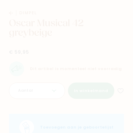
Baby
Kids
DIMPEL
Oscar Musical 42
Family
Winkels
greybeige
€ 59,95
Dit artikel is momenteel niet voorradig
Aantal
In winkelmand
Toevoegen aan je geboortelijst