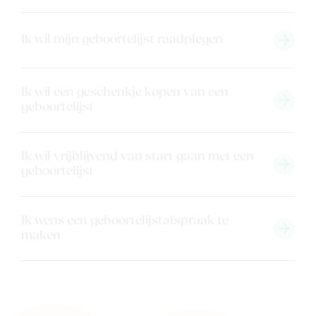
Merken
Ik wil mijn geboortelijst raadplegen
Kaartje & doopsuikers
Ons verhaal
Contacteer ons
Ik wil een geschenkje kopen van een
geboortelijst
Veelgestelde vragen
Cadeaubon
Blog & inspiratie
Ik wil vrijblijvend van start gaan met een
geboortelijst
Outlet
Ik wens een geboortelijstafspraak te
Geboortelijsten
Cadeaulijsten
maken