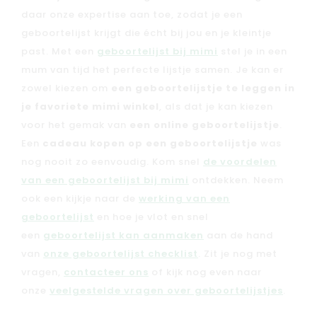
daar onze expertise aan toe, zodat je een
geboortelijst krijgt die écht bij jou en je kleintje
past. Met een
geboortelijst bij mimi
stel je in een
mum van tijd het perfecte lijstje samen. Je kan er
zowel kiezen om
een geboortelijstje te leggen in
je favoriete mimi winkel
, als dat je kan kiezen
voor het gemak van
een online geboortelijstje
.
Een
cadeau kopen op een geboortelijstje
was
nog nooit zo eenvoudig. Kom snel
de voordelen
van een geboortelijst bij mimi
ontdekken. Neem
ook een kijkje naar de
werking van een
geboortelijst
en hoe je vlot en snel
een
geboortelijst kan aanmaken
aan de hand
van
onze geboortelijst checklist
. Zit je nog met
vragen,
contacteer ons
of kijk nog even naar
onze
veelgestelde vragen over geboortelijstjes
.
Nieuw
Back to school