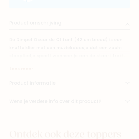
Product omschrijving
De Dimpel Oscar de Olifant (42 cm breed) is een
knuffeldier met een muziekdoosje dat een zacht
slaapliedje speelt wanneer je aan de staart trekt.
Perfect om je baby te kalmeren en in slaap te
Lees meer
wiegen. Een knusse en rustgevende metgezel!
Product informatie
Wens je verdere info over dit product?
Ontdek ook deze toppers