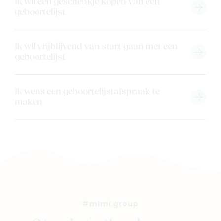
Ons verhaal
Ik wil een geschenkje kopen van een
geboortelijst
Contacteer ons
Veelgestelde vragen
Ik wil vrijblijvend van start gaan met een
Cadeaubon
geboortelijst
Blog & inspiratie
Outlet
Ik wens een geboortelijstafspraak te
maken
Geboortelijsten
Cadeaulijsten
#mimi.group