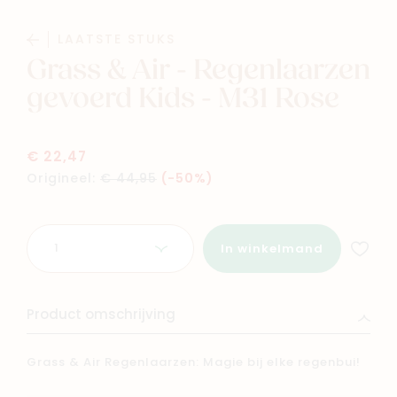
Baby
Kids
LAATSTE STUKS
Grass & Air - Regenlaarzen
Family
Winkels
gevoerd Kids - M31 Rose
€ 22,47
Origineel:
€ 44,95
(-50%)
Aantal
In winkelmand
Product omschrijving
Grass & Air Regenlaarzen: Magie bij elke regenbui!