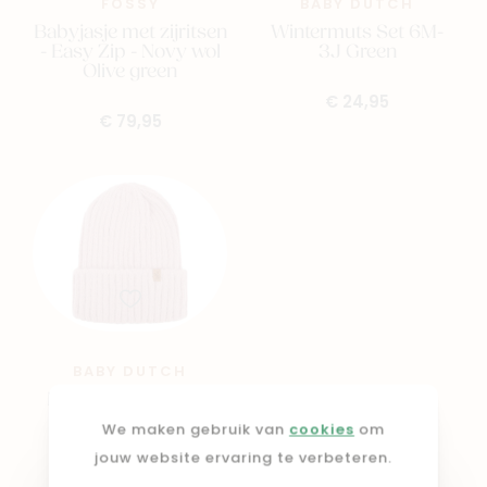
FOSSY
BABY DUTCH
Babyjasje met zijritsen
Wintermuts Set 6M-
- Easy Zip - Novy wol
3J Green
Olive green
€ 24,95
€ 79,95
BABY DUTCH
Beanie 6M-3J Roze
We maken gebruik van
cookies
om
€ 14,95
jouw website ervaring te verbeteren.