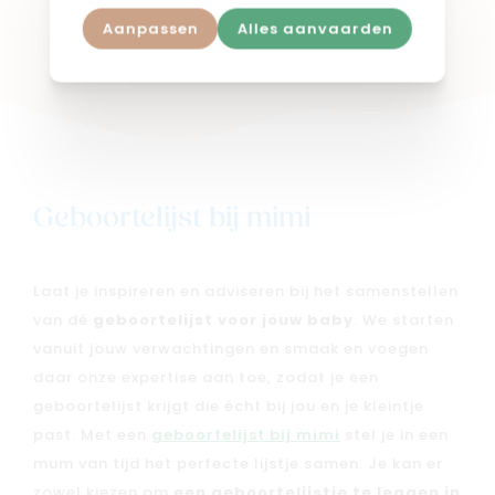
Aanpassen
Alles aanvaarden
Shop in webshop
Geboortelijst bij mimi
Laat je inspireren en adviseren bij het samenstellen
van dé
geboortelijst voor jouw baby
. We starten
vanuit jouw verwachtingen en smaak en voegen
daar onze expertise aan toe, zodat je een
geboortelijst krijgt die écht bij jou en je kleintje
past. Met een
geboortelijst bij mimi
stel je in een
mum van tijd het perfecte lijstje samen. Je kan er
zowel kiezen om
een geboortelijstje te leggen in