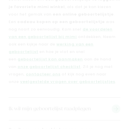
je favoriete mimi winkel
, als dat je kan kiezen
voor het gemak van
een online geboortelijstje
.
Een
cadeau kopen op een geboortelijstje
was
nog nooit zo eenvoudig. Kom snel
de voordelen
van een geboortelijst bij mimi
ontdekken. Neem
ook een kijkje naar de
werking van een
geboortelijst
en hoe je vlot en snel
een
geboortelijst kan aanmaken
aan de hand
van
onze geboortelijst checklist
. Zit je nog met
vragen,
contacteer ons
of kijk nog even naar
onze
veelgestelde vragen over geboortelijstjes
.
Nieuw
Back to school
Ik wil mijn geboortelijst raadplegen
Merken
Kaartje & doopsuikers