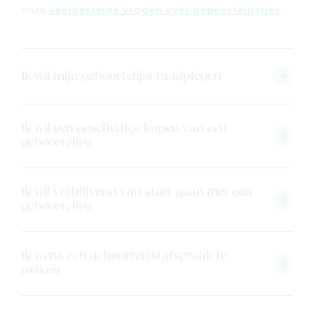
Nieuw
onze
veelgestelde vragen over geboortelijstjes
.
Back to school
Merken
Kaartje & doopsuikers
Ik wil mijn geboortelijst raadplegen
Ons verhaal
Contacteer ons
Ik wil een geschenkje kopen van een
Veelgestelde vragen
geboortelijst
Cadeaubon
Blog & inspiratie
Ik wil vrijblijvend van start gaan met een
Outlet
geboortelijst
Geboortelijsten
Cadeaulijsten
Ik wens een geboortelijstafspraak te
maken