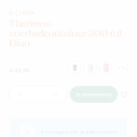
FRESK
Baby
Kids
Thermos
voedselcontainer 300 ml
Family
Winkels
Dino
+6
€ 20,95
Aantal
In winkelmand
Toevoegen aan je geboortelijst