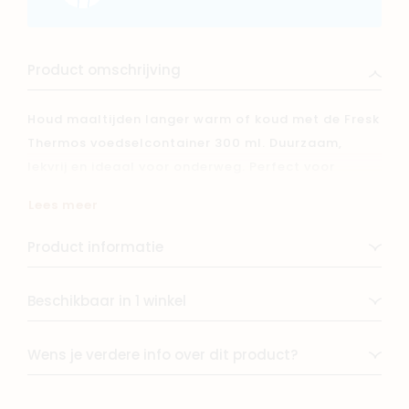
Product omschrijving
Houd maaltijden langer warm of koud met de Fresk
Thermos voedselcontainer 300 ml. Duurzaam,
lekvrij en ideaal voor onderweg. Perfect voor
gezonde snacks of lunches. Bestel nu en geniet
Lees meer
overal van vers voedsel!
Product informatie
Beschikbaar in 1 winkel
Wens je verdere info over dit product?