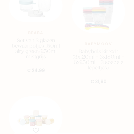
BEABA
Set van 2 glazen
BABYMOOV
bewaarpotjes 150ml
airy green/250ml
Babybols kit xxl :
mistgrijs
(3x120ml + 3x180ml +
6x250ml + 3 soepele
lepeltjes)
€ 24,99
€ 31,90