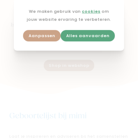
We maken gebruik van
cookies
om
BABYMOOV
jouw website ervaring te verbeteren.
Isy bowls 6 x 250 + 3
x 120 ml
Aanpassen
Alles aanvaarden
€ 56,90
Shop in webshop
Geboortelijst bij mimi
Laat je inspireren en adviseren bij het samenstellen