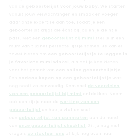
van dé
geboortelijst voor jouw baby
. We starten
vanuit jouw verwachtingen en smaak en voegen
daar onze expertise aan toe, zodat je een
geboortelijst krijgt die écht bij jou en je kleintje
past. Met een
geboortelijst bij mimi
stel je in een
mum van tijd het perfecte lijstje samen. Je kan er
zowel kiezen om
een geboortelijstje te leggen in
je favoriete mimi winkel
, als dat je kan kiezen
voor het gemak van
een online geboortelijstje
.
Een
cadeau kopen op een geboortelijstje
was
nog nooit zo eenvoudig. Kom snel
de voordelen
van een geboortelijst bij mimi
ontdekken. Neem
ook een kijkje naar de
werking van een
geboortelijst
en hoe je vlot en snel
een
geboortelijst kan aanmaken
aan de hand
van
onze geboortelijst checklist
. Zit je nog met
vragen,
contacteer ons
of kijk nog even naar