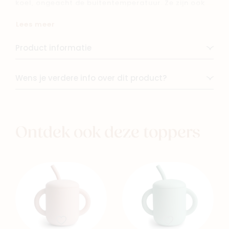
koel, ongeacht de buitentemperatuur. Ze zijn ook
zweetbestendig, ontworpen om gemakkelijk met
Lees meer
één hand te drinken en met hun bumper zijn ze
schokbestendig om sporten, speelafspraakjes en
Product informatie
reizen onderweg te overleven.
Wens je verdere info over dit product?
Ontdek ook deze toppers