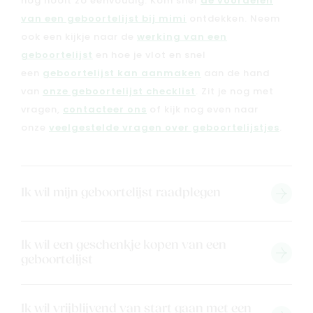
nog nooit zo eenvoudig. Kom snel
de voordelen
van een geboortelijst bij mimi
ontdekken. Neem
ook een kijkje naar de
werking van een
geboortelijst
en hoe je vlot en snel
een
geboortelijst kan aanmaken
aan de hand
van
onze geboortelijst checklist
. Zit je nog met
vragen,
contacteer ons
of kijk nog even naar
onze
veelgestelde vragen over geboortelijstjes
.
Nieuw
Ik wil mijn geboortelijst raadplegen
Back to school
Merken
Kaartje & doopsuikers
Ik wil een geschenkje kopen van een
geboortelijst
Ons verhaal
Contacteer ons
Ik wil vrijblijvend van start gaan met een
Veelgestelde vragen