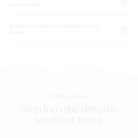
geboortelijst
Cadeaubon
Blog & inspiratie
Ik wens een geboortelijstafspraak te
Outlet
maken
Geboortelijsten
Cadeaulijsten
#mimi.group
Step into the dreamy
world of mimi