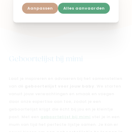
Aanpassen
Alles aanvaarden
Shop in webshop
Geboortelijst bij mimi
Laat je inspireren en adviseren bij het samenstellen
van dé
geboortelijst voor jouw baby
. We starten
vanuit jouw verwachtingen en smaak en voegen
daar onze expertise aan toe, zodat je een
geboortelijst krijgt die écht bij jou en je kleintje
past. Met een
geboortelijst bij mimi
stel je in een
mum van tijd het perfecte lijstje samen. Je kan er