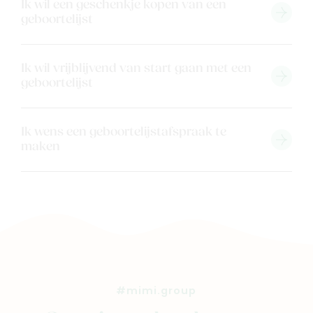
Ons verhaal
Ik wil een geschenkje kopen van een
geboortelijst
Contacteer ons
Veelgestelde vragen
Ik wil vrijblijvend van start gaan met een
Cadeaubon
geboortelijst
Blog & inspiratie
Outlet
Ik wens een geboortelijstafspraak te
maken
Geboortelijsten
Cadeaulijsten
#mimi.group