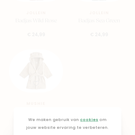
JOLLEIN
JOLLEIN
Badjas Wild Rose
Badjas Sea Green
€ 24,99
€ 24,99
MUSHIE
Badjas bear Fog
We maken gebruik van
cookies
om
€ 42,99
jouw website ervaring te verbeteren.