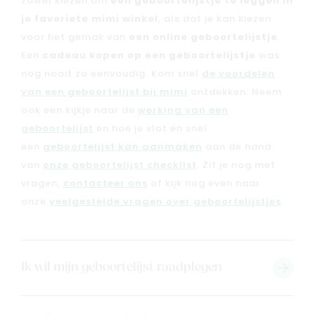
zowel kiezen om
een geboortelijstje te leggen in
je favoriete mimi winkel
, als dat je kan kiezen
voor het gemak van
een online geboortelijstje
.
Een
cadeau kopen op een geboortelijstje
was
nog nooit zo eenvoudig. Kom snel
de voordelen
van een geboortelijst bij mimi
ontdekken. Neem
ook een kijkje naar de
werking van een
geboortelijst
en hoe je vlot en snel
een
geboortelijst kan aanmaken
aan de hand
van
onze geboortelijst checklist
. Zit je nog met
vragen,
contacteer ons
of kijk nog even naar
onze
veelgestelde vragen over geboortelijstjes
.
Nieuw
Back to school
Ik wil mijn geboortelijst raadplegen
Merken
Kaartje & doopsuikers