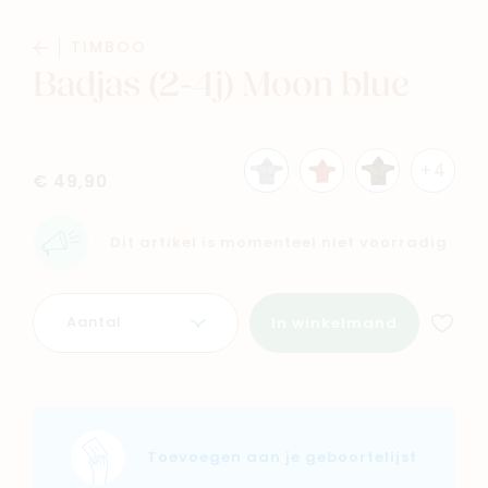
Baby
Kids
TIMBOO
Badjas (2-4j) Moon blue
Family
Winkels
+4
€ 49,90
Dit artikel is momenteel niet voorradig
Aantal
In winkelmand
Toevoegen aan je geboortelijst