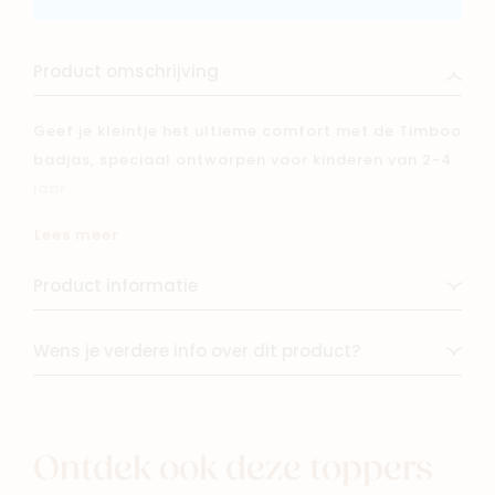
Product omschrijving
Geef je kleintje het ultieme comfort met de Timboo
badjas, speciaal ontworpen voor kinderen van 2-4
jaar.
Lees meer
Gemaakt van superzachte bamboevezels, biedt
deze badjas een luxueus gevoel en uitstekende
Product informatie
absorptie, perfect na het badderen of zwemmen.
Dankzij de duurzame en milieuvriendelijke
Wens je verdere info over dit product?
materialen is dit een bewuste keuze voor elke
ouder.
Kies voor kwaliteit en comfort met de Timboo
Ontdek ook deze toppers
badjas voor peuters!