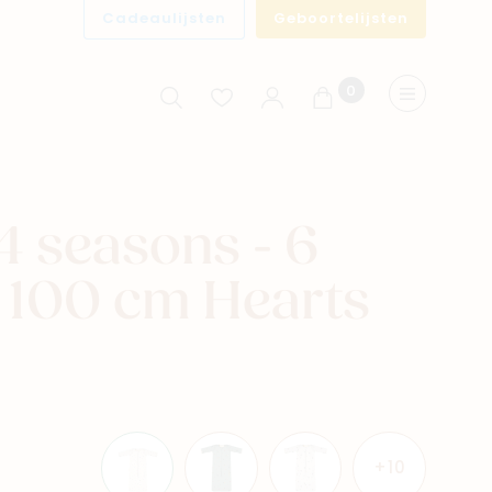
Cadeaulijsten
Geboortelijsten
0
Winkelwagen
Menu
4 seasons - 6
- 100 cm Hearts
+10