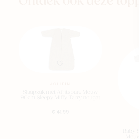
Ontdek ook deze top
JOLLEIN
Slaapzak met Afritsbare Mouw
90cm Sleepy Miffy Terry nougat
€ 41,99
Baby S
Mouw