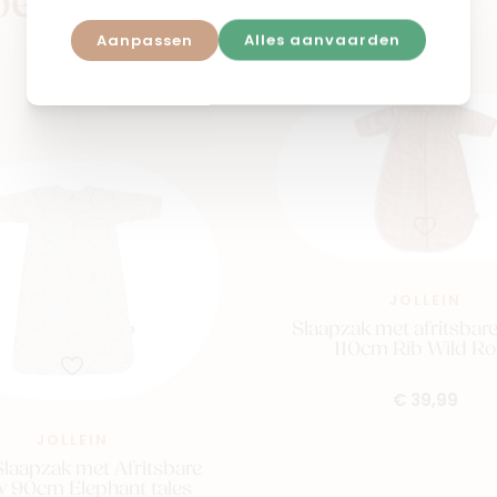
pers
Aanpassen
Alles aanvaarden
JOLLEIN
Slaapzak met afritsba
110cm Rib Wild Ro
€ 39,99
JOLLEIN
laapzak met Afritsbare
 90cm Elephant tales