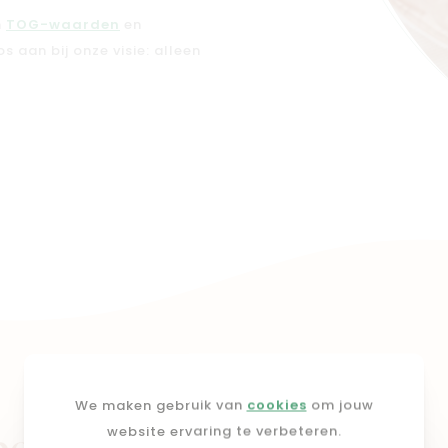
n
TOG-waarden
en
aan bij onze visie: alleen
We maken gebruik van
cookies
om jouw
website ervaring te verbeteren.