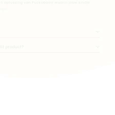
-1 oplossing van Puckababy waarin jouw kindje
aapt.
bruiken dankzij de gemakkelijk aanpasbare lagen
van 6 maanden tot 2.5 jaar dankzij de verstelbare
kband voor extra geborgenheid en veiligheid voor de
dit product?
kleintje en jezelf; het geborgen gevoel bevordert
lie beiden genieten van rustige(re) nachten
 is gemakkelijk in gebruik, perfect voor ieder
aai te verstellen in lengte én TOG-waarde (0.25
krijgt lovende gebruikersbeoordelingen en wordt
schreven als ''de perfecte slaapzak.''