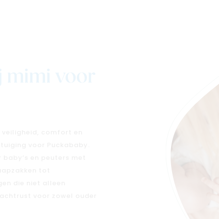
j mimi voor
 veiligheid, comfort en
rtuiging voor Puckababy.
r baby’s en peuters met
laapzakken tot
en die niet alleen
nachtrust voor zowel ouder