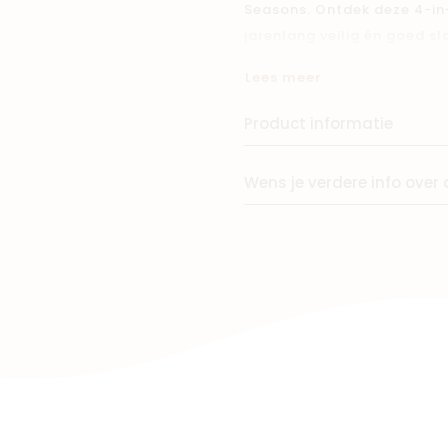
Seasons. Ontdek deze 4-in
jarenlang veilig én goed sl
Winkels
Lees meer
- 365 dagen per jaar te ge
- Groeit met je kindje mee 
Product informatie
lengte
- Geleverd incl. gratis bui
Wens je verdere info over 
allerkleinsten
- Langere slaapjes voor je 
diepere slaap waardoor jul
Deze hoogwaardige slaapzak
seizoen en in een handomdr
t/m 2.5). Deze bestseller 
door andere ouders vaak om