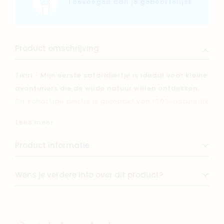
Toevoegen aan je geboortelijst
Product omschrijving
Tikiri - Mijn eerste safaridiertje is ideaal voor kleine
avonturiers die de wilde natuur willen ontdekken.
Dit schattige diertje is gemaakt van 100% natuurlijk
rubber, veilig om op te kauwen en perfect voor
Lees meer
doorkomende tandjes. Het zachte ontwerp is licht
en makkelijk vast te houden voor kleine handjes,
Product informatie
wat de motorische ontwikkeling stimuleert. Zoals
alle Tikiri producten is dit safaridiertje
Wens je verdere info over dit product?
milieuvriendelijk en vrij van schadelijke stoffen
zoals BPA, PVC en ftalaten. Een veilig en duurzaam
speelkameraadje voor je kleintje, klaar voor
spannende safari-avonturen!