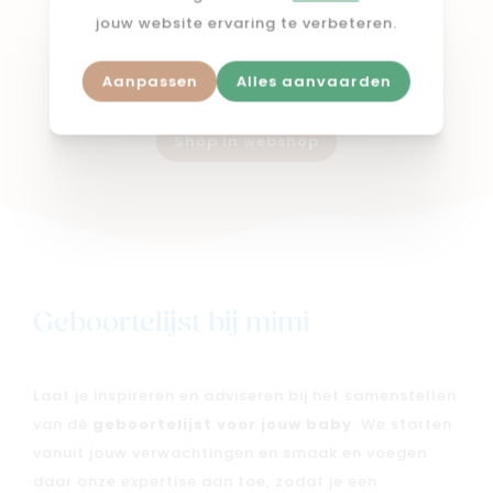
eend
jouw website ervaring te verbeteren.
€ 14,99
Aanpassen
Alles aanvaarden
Shop in webshop
Geboortelijst bij mimi
Laat je inspireren en adviseren bij het samenstellen
van dé
geboortelijst voor jouw baby
. We starten
vanuit jouw verwachtingen en smaak en voegen
daar onze expertise aan toe, zodat je een