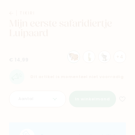
Baby
Kids
TIKIRI
Mijn eerste safaridiertje
Family
Winkels
Luipaard
+4
€ 14,99
Dit artikel is momenteel niet voorradig
Aantal
In winkelmand