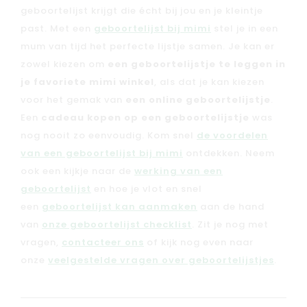
geboortelijst krijgt die écht bij jou en je kleintje
past. Met een
geboortelijst bij mimi
stel je in een
mum van tijd het perfecte lijstje samen. Je kan er
zowel kiezen om
een geboortelijstje te leggen in
je favoriete mimi winkel
, als dat je kan kiezen
voor het gemak van
een online geboortelijstje
.
Een
cadeau kopen op een geboortelijstje
was
nog nooit zo eenvoudig. Kom snel
de voordelen
van een geboortelijst bij mimi
ontdekken. Neem
ook een kijkje naar de
werking van een
geboortelijst
en hoe je vlot en snel
een
geboortelijst kan aanmaken
aan de hand
van
onze geboortelijst checklist
. Zit je nog met
vragen,
contacteer ons
of kijk nog even naar
onze
veelgestelde vragen over geboortelijstjes
.
Nieuw
Back to school