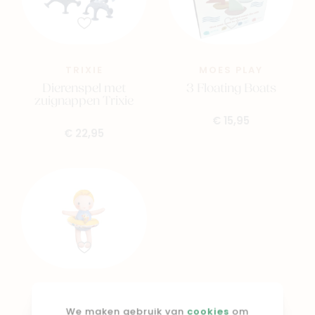
TRIXIE
MOES PLAY
Dierenspel met
3 Floating Boats
zuignappen Trixie
€ 15,95
€ 22,95
LILLIPUTIENS
Gaspard badpopje
We maken gebruik van
cookies
om