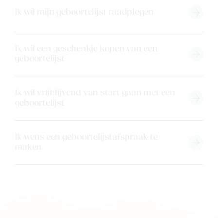
Merken
Ik wil mijn geboortelijst raadplegen
Kaartje & doopsuikers
Ons verhaal
Ik wil een geschenkje kopen van een
Contacteer ons
geboortelijst
Veelgestelde vragen
Cadeaubon
Ik wil vrijblijvend van start gaan met een
Blog & inspiratie
geboortelijst
Outlet
Ik wens een geboortelijstafspraak te
Geboortelijsten
Cadeaulijsten
maken