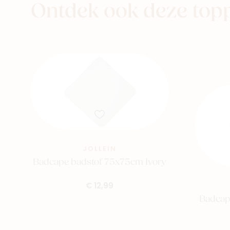
Ontdek ook deze top
aby
Kids
Family
JOLLEIN
Badcape badstof 75x75cm Ivory
€ 12,99
Badcap