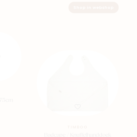
Shop in webshop
x75cm
TIMBOO
Badcape / Knuffelhanddoek