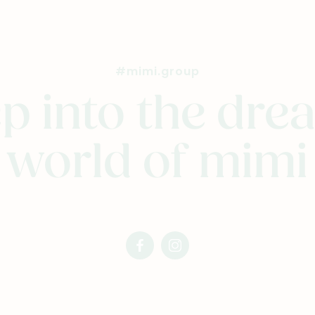
#mimi.group
p into the dr
world of mimi
facebook
instagram
mimi
mimi