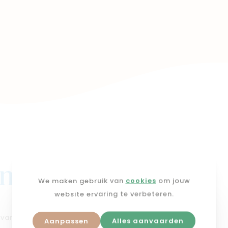
j mimi
We maken gebruik van
cookies
om jouw
website ervaring te verbeteren.
n van dé
geboortelijst voor
Aanpassen
Alles aanvaarden