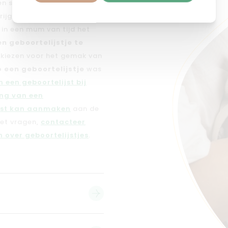
 en smaak en voegen daar
jgt die écht bij jou en je
e in een mum van tijd het
en geboortelijstje te
n kiezen voor het gemak van
 een geboortelijstje
was
 een geboortelijst bij
ng van een
jst kan aanmaken
aan de
met vragen,
contacteer
 over geboortelijstjes
.