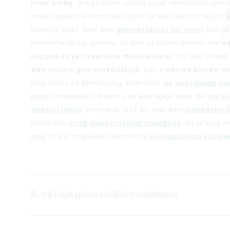
jouw baby
. We starten vanuit jouw verwachtingen
onze expertise aan toe, zodat je een geboortelijst kri
kleintje past. Met een
geboortelijst bij mimi
stel j
perfecte lijstje samen. Je kan er zowel kiezen om
e
leggen in je favoriete mimi winkel
, als dat je ka
een online geboortelijstje
. Een
cadeau kopen op
nog nooit zo eenvoudig. Kom snel
de voordelen van
mimi
ontdekken. Neem ook een kijkje naar de
werki
geboortelijst
en hoe je vlot en snel een
geboorteli
hand van
onze geboortelijst checklist
. Zit je nog 
ons
of kijk nog even naar onze
veelgestelde vragen
Ik wil mijn geboortelijst raadplegen