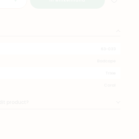
In winkelmand
63-033
Badcape
Trixie
Coral
dit product?