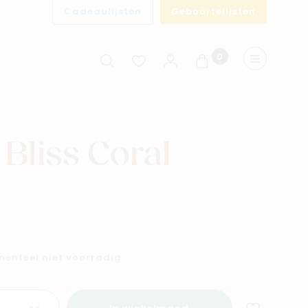
Cadeaulijsten
Geboortelijsten
0
Winkelwagen
Menu
Bliss Coral
omenteel niet voorradig