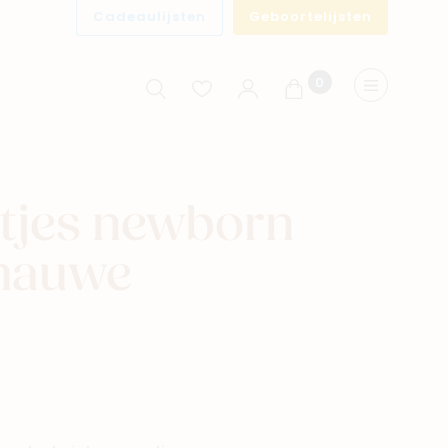
Cadeaulijsten
Geboortelijsten
0
Winkelwagen
Menu
tjes newborn
mauwe