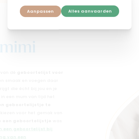
Aanpassen
Alles aanvaarden
j mimi
n van dé
geboortelijst voor
 en smaak en voegen daar
jgt die écht bij jou en je
e in een mum van tijd het
en geboortelijstje te
n kiezen voor het gemak van
 een geboortelijstje
was
 een geboortelijst bij
ng van een