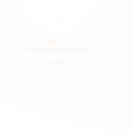
BABY GI
Krabwantjes katoen White
€ 11,95