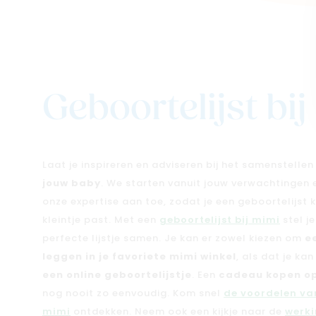
Geboortelijst bi
Laat je inspireren en adviseren bij het samenstelle
jouw baby
. We starten vanuit jouw verwachtingen
onze expertise aan toe, zodat je een geboortelijst kri
kleintje past. Met een
geboortelijst bij mimi
stel j
perfecte lijstje samen. Je kan er zowel kiezen om
e
leggen in je favoriete mimi winkel
, als dat je ka
een online geboortelijstje
. Een
cadeau kopen op
nog nooit zo eenvoudig. Kom snel
de voordelen van
mimi
ontdekken. Neem ook een kijkje naar de
werki