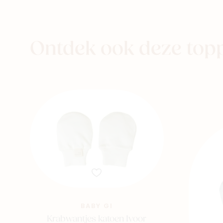
eer naar
aby
Kids
Family
Ontdek ook deze top
BABY GI
Krabwantjes katoen Ivoor