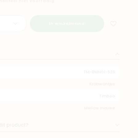
omenteel niet voorradig
In winkelmand
TM-BMN01-539
Krabwantjes
Timboo
Mellow mauwe
dit product?