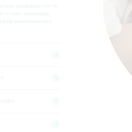
jst kan aanmaken
aan de
met vragen,
contacteer
 over geboortelijstjes
.
st
telijst