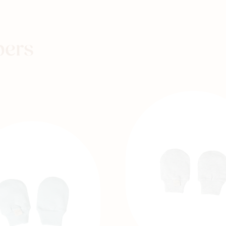
Winkels
pers