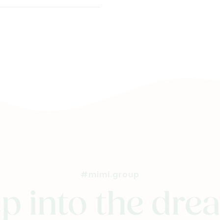
#mimi.group
p into the dr