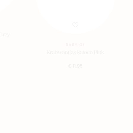
Grey
BABY GI
Krabwantjes katoen Pink
€ 11,95