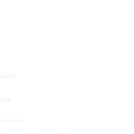
eiswieg
 base
 Pro base?