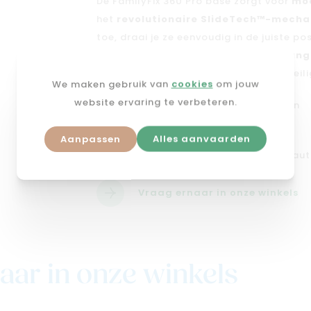
De FamilyFix 360 Pro base zorgt voor
moe
het
revolutionaire SlideTech™-mech
toe, draai je ze eenvoudig in de juiste posi
meer rugpijn, hoofdstoten of geklung
het systeem aan de strengste i-Size veil
We maken gebruik van
cookies
om jouw
website ervaring te verbeteren.
Makkelijk schuiven, draaien en klikken
Altijd de juiste positie
Aanpassen
Alles aanvaarden
Compatibel met Maxi-Cosi 360 Pro aut
Vraag ernaar in onze winkels
aar in onze winkels