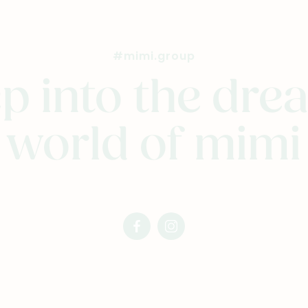
#mimi.group
p into the dr
world of mimi
facebook
instagram
mimi
mimi