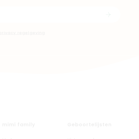
Schrijf in
privacy regelgeving
mimi family
Geboortelijsten