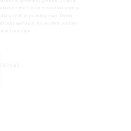
iteloos gebruiksgemak
. Dankzij
anisme
schuif je de autostoel naar je
tie en klik je ze veilig vast.
Nooit
el met gordels
. Bovendien voldoet
igheidsnormen.
ostoelen