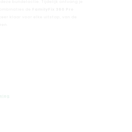
 deze bundelactie. Tijdelijk ontvang je
combinaties de
FamilyFix 360 Pro
 keer klaar voor elke uitstap, van de
ren.
wieg