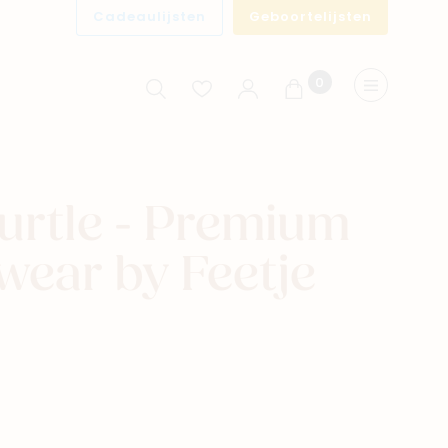
Cadeaulijsten
Geboortelijsten
0
Winkelwagen
Menu
rtle - Premium
ear by Feetje