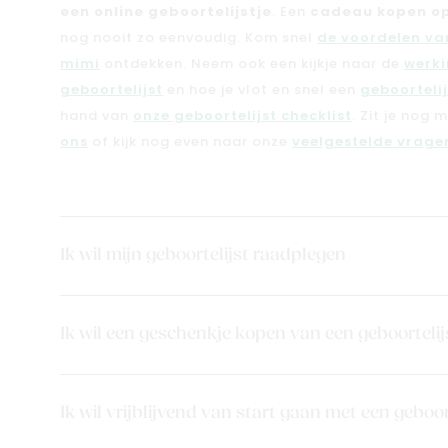
een online geboortelijstje
. Een
cadeau kopen op
nog nooit zo eenvoudig. Kom snel
de voordelen van
mimi
ontdekken. Neem ook een kijkje naar de
werki
geboortelijst
en hoe je vlot en snel een
geboorteli
hand van
onze geboortelijst checklist
. Zit je nog 
ons
of kijk nog even naar onze
veelgestelde vragen
Ik wil mijn geboortelijst raadplegen
Ik wil een geschenkje kopen van een geboortelij
Ik wil vrijblijvend van start gaan met een geboor