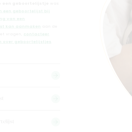
 een geboortelijstje
was
 een geboortelijst bij
ng van een
jst kan aanmaken
aan de
met vragen,
contacteer
 over geboortelijstjes
.
st
telijst