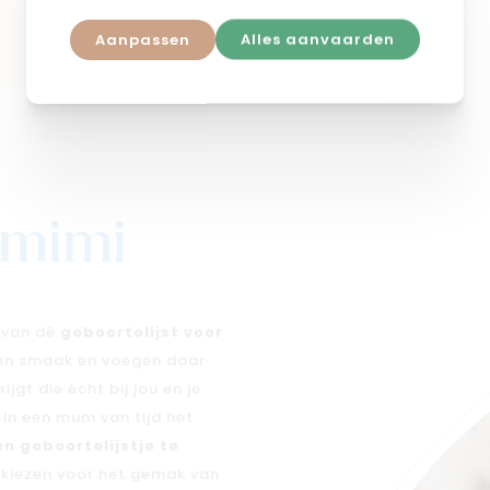
Aanpassen
Alles aanvaarden
j mimi
n van dé
geboortelijst voor
 en smaak en voegen daar
jgt die écht bij jou en je
e in een mum van tijd het
en geboortelijstje te
n kiezen voor het gemak van