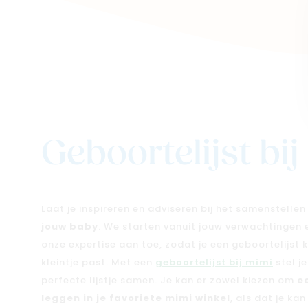
Geboortelijst bi
Laat je inspireren en adviseren bij het samenstelle
jouw baby
. We starten vanuit jouw verwachtingen
onze expertise aan toe, zodat je een geboortelijst kri
kleintje past. Met een
geboortelijst bij mimi
stel j
perfecte lijstje samen. Je kan er zowel kiezen om
e
leggen in je favoriete mimi winkel
, als dat je ka