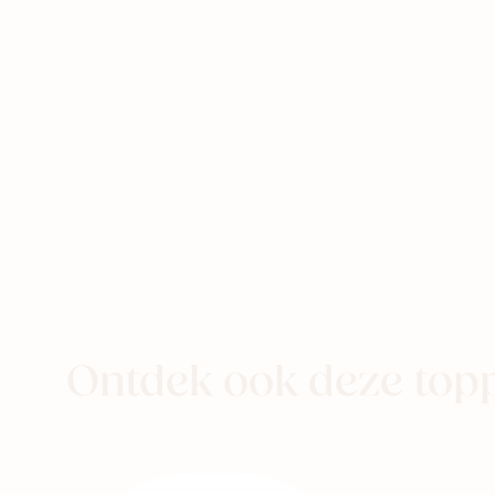
eer naar
aby
Kids
Family
Ontdek ook deze top