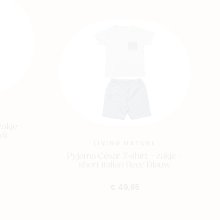
zakje +
wit
LIVING NATURE
Pyjama César T-shirt + zakje +
short italian fleec Blauw
€ 49,95