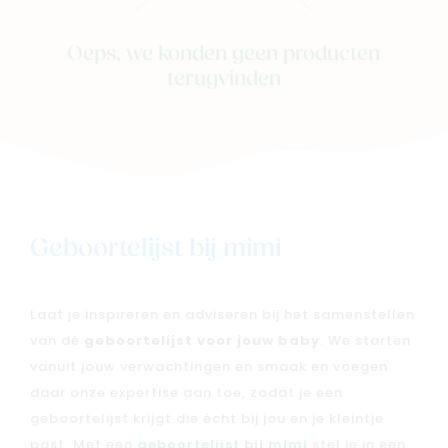
Oeps, we konden geen producten
terugvinden
Geboortelijst bij mimi
Laat je inspireren en adviseren bij het samenstellen
van dé
geboortelijst voor jouw baby
. We starten
vanuit jouw verwachtingen en smaak en voegen
daar onze expertise aan toe, zodat je een
geboortelijst krijgt die écht bij jou en je kleintje
past. Met een
geboortelijst bij mimi
stel je in een