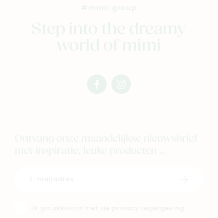
Nieuw
#mimi.group
Back to school
Step into the dreamy
Merken
world of mimi
Kaartje & doopsuikers
Ons verhaal
Contacteer ons
facebook
instagram
Veelgestelde vragen
mimi
mimi
Cadeaubon
Blog & inspiratie
Ontvang onze maandelijkse nieuwsbrief
Outlet
met inspiratie, leuke producten ...
Geboortelijsten
Cadeaulijsten
Schrijf i
Ik ga akkoord met de
privacy regelgeving