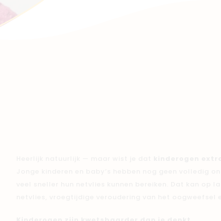
Winkels
Heerlijk natuurlijk — maar wist je dat
kinderogen extra
Jonge kinderen en baby’s hebben nog geen volledig on
veel sneller hun netvlies kunnen bereiken. Dat kan op
netvlies, vroegtijdige veroudering van het oogweefsel 
Kinderogen zijn kwetsbaarder dan je denkt