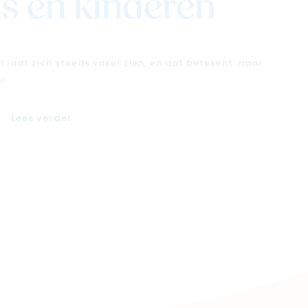
s en kinderen
n laat zich steeds vaker zien, en dat betekent: naar
n!
Lees verder