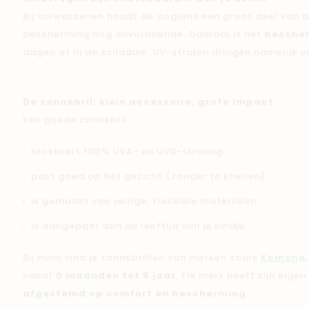
Bij volwassenen houdt de ooglens een groot deel van de
bescherming nog onvoldoende. Daarom is het
bescher
dagen of in de schaduw. UV-stralen dringen namelijk o
De zonnebril: klein accessoire, grote impact
Een goede zonnebril:
blokkeert 100% UVA- en UVB-straling
past goed op het gezicht (zonder te knellen)
is gemaakt van veilige, flexibele materialen
is aangepast aan de leeftijd van je kindje
Bij mimi vind je zonnebrillen van merken zoals
Komono
vanaf
0 maanden tot 5 jaar
. Elk merk heeft zijn eige
afgestemd op comfort én bescherming
.