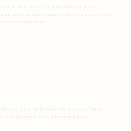
 UV-stralen tegen. Bij jonge kinderen is die
men van hun ogen essentieel
, zelfs op bewolkte
ok door wolken heen.
,
Béaba
,
Izipizi
en
Konges Sløjd
, met modellen
n stijl en pasvorm, maar
allemaal zijn ze