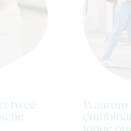
rt twee
Waarom 
sche
combinati
jonge oud