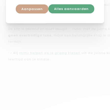
via water, zand of witte muren kan nog steeds schadelij
Aanpassen
Alles aanvaarden
Tot slot
De zon is gezond en doet deugd — maar met de juiste b
geen overbodige luxe
, maar een belangrijke stap in
termijn.
->
Bij
mimi helpen we je graag kiezen
uit de juiste 
leeftijd van je kindje.