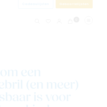
Cadeaulijsten
Geboortelijsten
0
Winkelwagen
Menu
om een
bril (en meer)
baar is voor