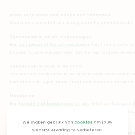
Maar er is meer dan alleen een zonnebril...
Naast een zonnebril zijn er nog extra hulpmiddelen die 
Zonnescherm op de kinderwagen
Een
zonnekap of los zonnescherm
helpt om directe str
houden tijdens wandelingen. Let wel op voldoende vent
Zonnescherm voor in de auto
Zonlicht via de zijruiten in de auto is vaak onverwacht 
niet alleen de ogen, maar zorgt ook voor een aangen
Hoedje op
Een
hoedje met brede rand of pet
helpt om het gezich
een zonnebril, dan zijn de oogjes maximaal beschermd
We maken gebruik van
cookies
om jouw
Timing is everything
website ervaring te verbeteren.
Probeer de
felste zon tussen 11u en 15u te vermijde