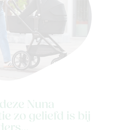
deze Nuna
e zo geliefd is bij
ers...