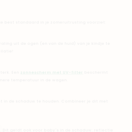
je best standaard in je zomeruitrusting voorziet:
aling uit de ogen (en van de huid) van je kindje te
ilatie!
sterk. Een
zonnescherm met UV-filter
beschermt
amere temperatuur in de wagen.
t in de schaduw te houden. Combineer je dit met
.
n
. Dit geldt ook voor baby's in de schaduw: reflectie