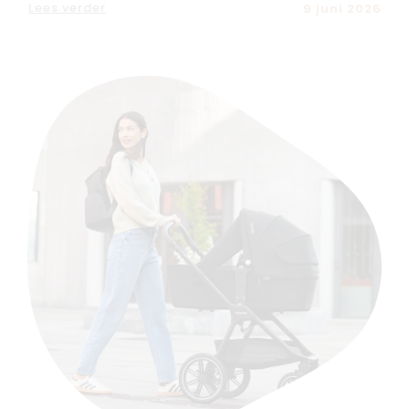
Lees verder
9 juni 2026
Nieuw
Back to school
Merken
Kaartje & doopsuikers
Ons verhaal
Contacteer ons
Veelgestelde vragen