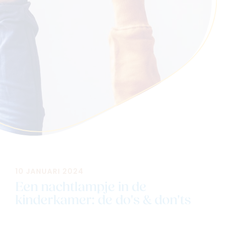
Navigeer naar
Baby
Kids
Family
Winkels
10 JANUARI 2024
Een nachtlampje in de
kinderkamer: de do's & don'ts