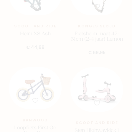
rolschaatsen
Maten:
SCOOT AND RIDE
KONGES SLØJD
S/M: 47–51 cm
Helm XS Ash
Fietshelm maat 47-
51cm (2-4 jaar) Lemon
M/L: 51–55 cm
€ 44,99
€ 69,95
Materialen:
- Buitenschaal: ABS
- Binnenzijde: EPS-schuim
- Zachte voering met fluweel en spons
- Siliconen O-ring en duurzame kunststof
sluitingen
Belangrijk: Vervang de helm na een val en laat
BANWOOD
SCOOT AND RIDE
kinderen de helm afzetten voordat zij een speeltuin
Loopfiets First Go
Step Highwaykick 1