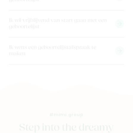
Contacteer ons
Veelgestelde vragen
Ik wil vrijblijvend van start gaan met een
Cadeaubon
geboortelijst
Blog & inspiratie
Outlet
Ik wens een geboortelijstafspraak te
maken
Geboortelijsten
Cadeaulijsten
#mimi.group
Step into the dreamy