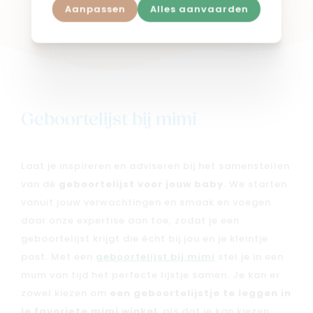
Shop in webshop
Aanpassen
Alles aanvaarden
Geboortelijst bij mimi
Laat je inspireren en adviseren bij het samenstellen
van dé
geboortelijst voor jouw baby
. We starten
vanuit jouw verwachtingen en smaak en voegen
daar onze expertise aan toe, zodat je een
geboortelijst krijgt die écht bij jou en je kleintje
past. Met een
geboortelijst bij mimi
stel je in een
mum van tijd het perfecte lijstje samen. Je kan er
zowel kiezen om
een geboortelijstje te leggen in
je favoriete mimi winkel
, als dat je kan kiezen