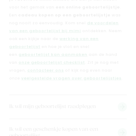
voor het gemak van
een online geboortelijstje
.
Een
cadeau kopen op een geboortelijstje
was
nog nooit zo eenvoudig. Kom snel
de voordelen
van een geboortelijst bij mimi
ontdekken. Neem
ook een kijkje naar de
werking van een
geboortelijst
en hoe je vlot en snel
een
geboortelijst kan aanmaken
aan de hand
van
onze geboortelijst checklist
. Zit je nog met
vragen,
contacteer ons
of kijk nog even naar
onze
veelgestelde vragen over geboortelijstjes
.
Nieuw
Back to school
Ik wil mijn geboortelijst raadplegen
Merken
Kaartje & doopsuikers
Ik wil een geschenkje kopen van een
Ons verhaal
geboortelijst