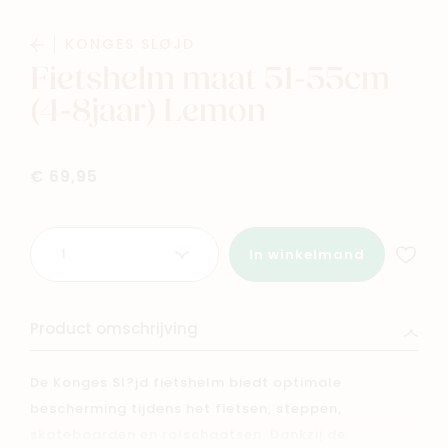
Baby
Kids
KONGES SLØJD
Fietshelm maat 51-55cm
Family
Winkels
(4-8jaar) Lemon
€ 69,95
Aantal
In winkelmand
Product omschrijving
De Konges Sl?jd fietshelm biedt optimale
bescherming tijdens het fietsen, steppen,
skateboarden en rolschaatsen. Dankzij de